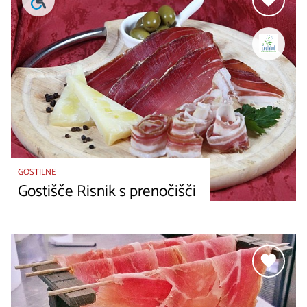
GOSTILNE
Gostišče Risnik s prenočišči