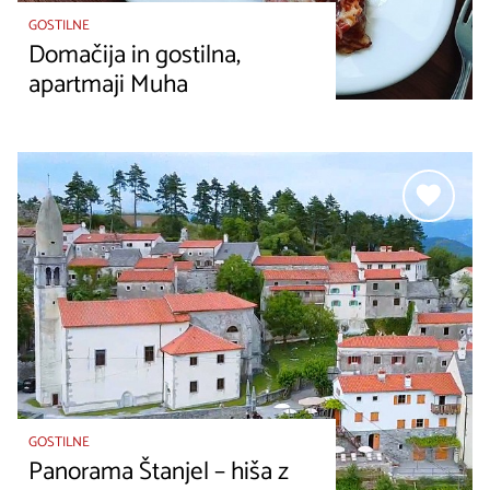
GOSTILNE
Domačija in gostilna,
apartmaji Muha
GOSTILNE
Panorama Štanjel – hiša z