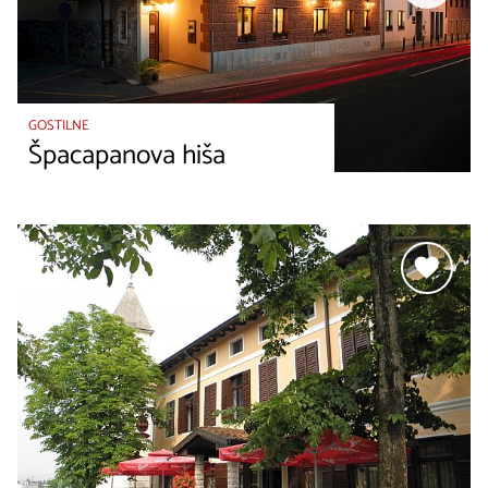
GOSTILNE
Špacapanova hiša