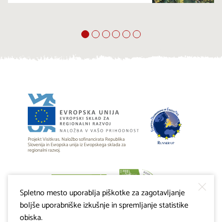
Projekt Visitkras. Naložbo sofinancirata Republika
Slovenija in Evropska unija iz Evropskega sklada za
regionalni razvoj.
Spletno mesto uporablja piškotke za zagotavljanje
boljše uporabniške izkušnje in spremljanje statistike
obiska.