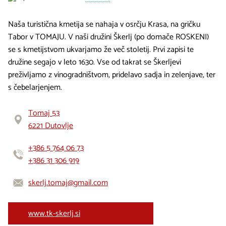
Naša turistična kmetija se nahaja v osrčju Krasa, na gričku
Tabor v TOMAJU. V naši družini Škerlj (po domače ROSKENI)
se s kmetijstvom ukvarjamo že več stoletij. Prvi zapisi te
družine segajo v leto 1630. Vse od takrat se Škerljevi
preživljamo z vinogradništvom, pridelavo sadja in zelenjave, ter
s čebelarjenjem.
Tomaj 53
6221 Dutovlje
+386 5 764 06 73
+386 31 306 919
skerlj.tomaj@gmail.com
www.tk-skerlj.si