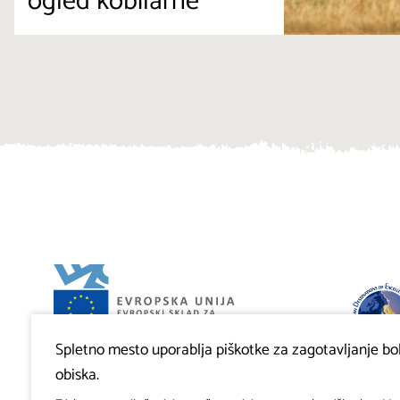
ogled kobilarne
Spletno mesto uporablja piškotke za zagotavljanje bolj
Projekt Visitkras. Naložbo sofinancirata Republika
Slovenija in Evropska unija iz Evropskega sklada za
obiska.
regionalni razvoj.