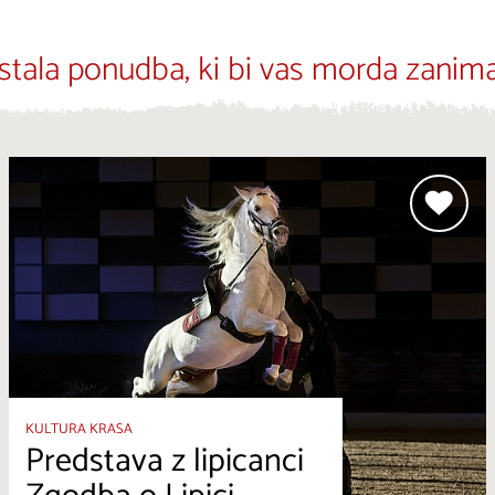
stala ponudba, ki bi vas morda zanima
KULTURA KRASA
Predstava z lipicanci