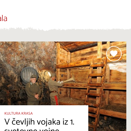
la
KULTURA KRASA
V čevljih vojaka iz 1.