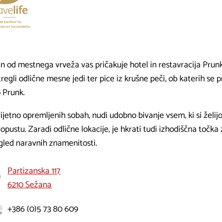
an od mestnega vrveža vas pričakuje hotel in restavracija Prun
regli odlične mesne jedi ter pice iz krušne peči, ob katerih se
 Prunk.
ijetno opremljenih sobah, nudi udobno bivanje vsem, ki si želijo
dopustu. Zaradi odlične lokacije, je hkrati tudi izhodiščna točk
ogled naravnih znamenitosti.
Partizanska 117
6210 Sežana
+386 (0)5 73 80 609