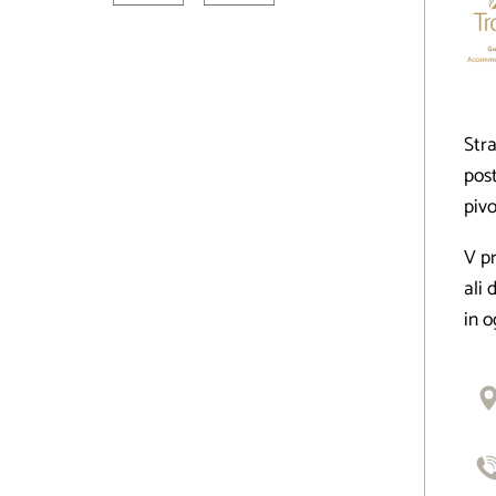
Str
post
pivo
V pr
ali 
in 