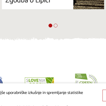
Zgodba o Lipici
še uporabniške izkušnje in spremljanje statistike