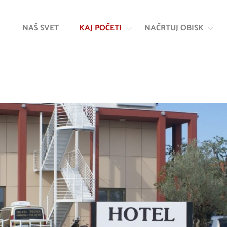
Na
Navigacija
vsebino
NAŠ SVET
KAJ POČETI
NAČRTUJ OBISK