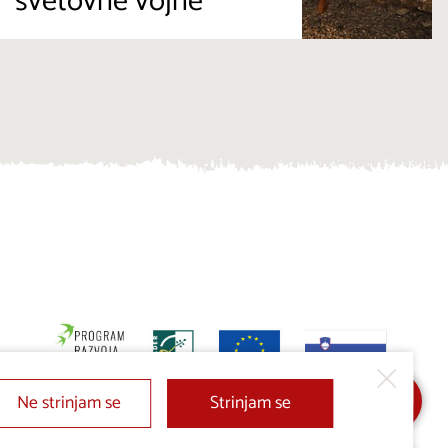
svetovne vojne
Ne strinjam se
Strinjam se