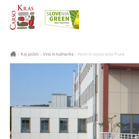
>
Kaj početi
>
Vino in kulinarika
>
Hotel in restavracija Prunk