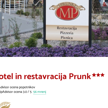
otel in restavracija Prunk
Advisor ocena popotnikov
56 mnenj