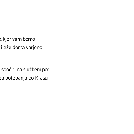
k, kjer vam bomo
 prileže doma varjeno
 spočiti na službeni poti
a za potepanja po Krasu