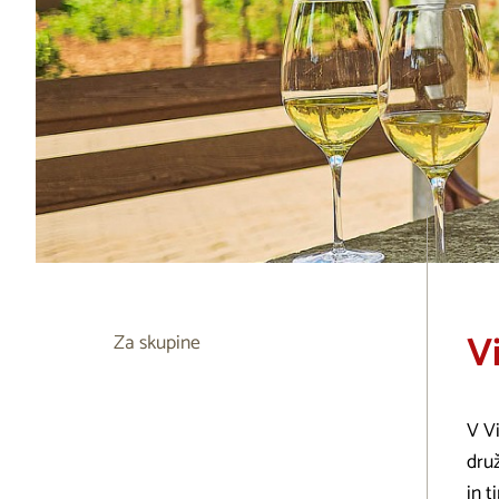
V
Za skupine
V Vi
druž
in t