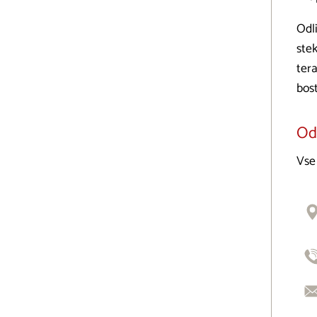
Odli
stek
tera
bost
Odp
Vse 