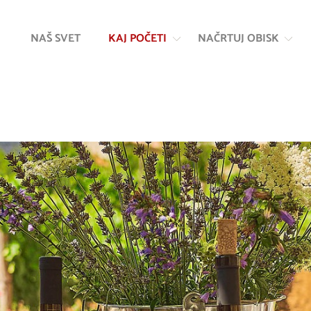
Na
Navigacija
vsebino
NAŠ SVET
KAJ POČETI
NAČRTUJ OBISK