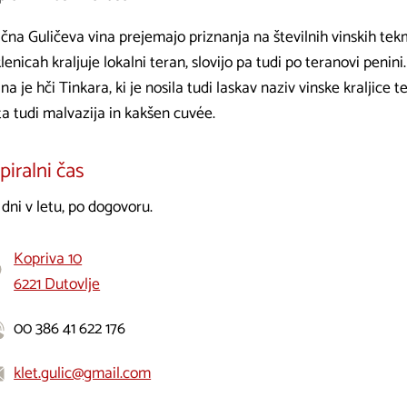
čna Guličeva vina prejemajo priznanja na številnih vinskih tek
lenicah kraljuje lokalni teran, slovijo pa tudi po teranovi pen
na je hči Tinkara, ki je nosila tudi laskav naziv vinske kraljice 
a tudi malvazija in kakšen cuvée.
iralni čas
dni v letu, po dogovoru.
Kopriva 10
6221 Dutovlje
00 386 41 622 176
klet.gulic@gmail.com