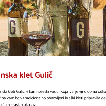
inska klet Gulič
nski kleti Gulič, v kamnoseški vasici Kopriva, je vino doma odk
ina vam bo v tradicionalno obnovljeni kraški kleti pripravila de
ipičnih kraških okusov.