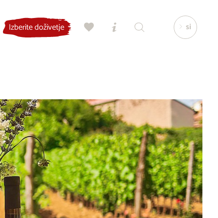
si
Izberite doživetje