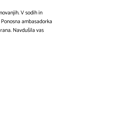
movanjih. V sodih in
ini. Ponosna ambasadorka
terana. Navdušila vas