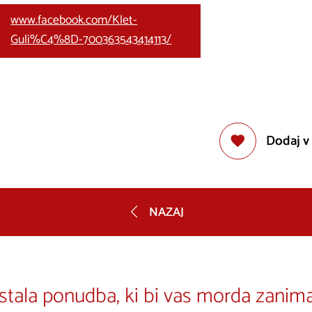
www.facebook.com/Klet-
Guli%C4%8D-700363543414113/
Dodaj v
NAZAJ
stala ponudba, ki bi vas morda zanima