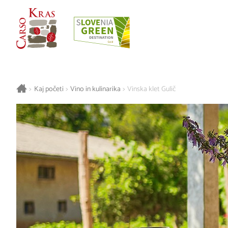
>
Kaj početi
>
Vino in kulinarika
>
Vinska klet Gulič