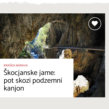
KRAŠKA NARAVA
Škocjanske jame:
pot skozi podzemni
kanjon