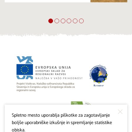
Projekt Visitkras. Naložbo sofinancirata Republika
Slovenija in Evropska unija iz Evropskega sklada za
regionalni razvoj.
Spletno mesto uporablja piškotke za zagotavljanje
boljše uporabniške izkušnje in spremljanje statistike
obiska.