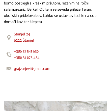
bomo postregli s kraškim pršutom, rezanim na ročni
salamoreznici Berkel. Ob tem se seveda prileže Teran,
okoliških pridelovalcev. Lahko se ustavitev tudi le na dobri
domači kavi ter klepetu.
Štanjel 24
6222 Štanjel
+386 31 541 636
+386 31 675 454
grajzarjevi@gmail.com