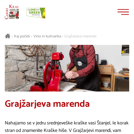
Na
Navigacija
vsebino
Kaj početi
Vino in kulinarika
Grajžarjeva marenda
>
>
>
Grajžarjeva marenda
Nahajamo se v jedru srednjeveške kraške vasi Štanjel, le korak
stran od znamenite Kraške hiše. V Grajžarjevi marendi, vam