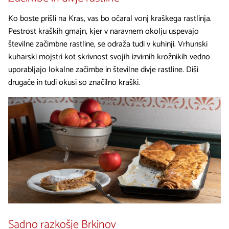
Ko boste prišli na Kras, vas bo očaral vonj kraškega rastlinja.
Pestrost kraških gmajn, kjer v naravnem okolju uspevajo
številne začimbne rastline, se odraža tudi v kuhinji. Vrhunski
kuharski mojstri kot skrivnost svojih izvirnih krožnikih vedno
uporabljajo lokalne začimbe in številne divje rastline. Diši
drugače in tudi okusi so značilno kraški.
Sadno razkošje Brkinov