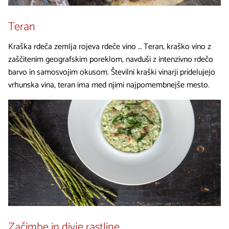
Teran
Kraška rdeča zemlja rojeva rdeče vino … Teran, kraško vino z
zaščitenim geografskim poreklom, navduši z intenzivno rdečo
barvo in samosvojim okusom. Številni kraški vinarji pridelujejo
vrhunska vina, teran ima med njimi najpomembnejše mesto.
Začimbe in divje rastline