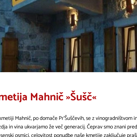
metija Mahnič »Šušč«
kmetiji Mahnič, po domače Pr'Šuščevih, se z vinogradništvom in
zdja in vina ukvarjamo že več generacij. Čeprav smo znani pr
esenski osmici, celovitost ponudbe naše kmetije zaključuje praš