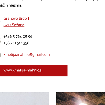
ačih mesnin.
Grahovo Brdo 1
6210 Sežana
+386 5 764 05 96
+386 41 561 358
kmetija.mahnic@gmail.com
www.kmetija-mahnic.si