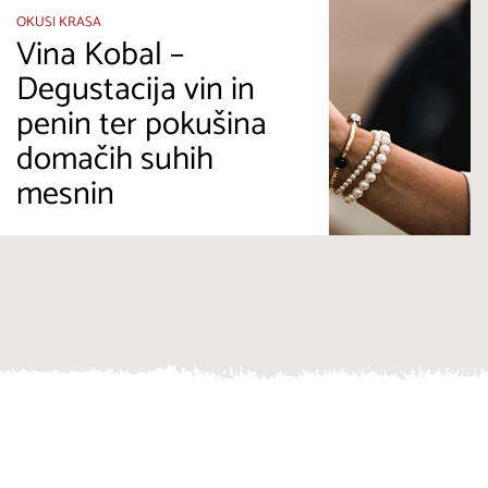
OKUSI KRASA
Vina Kobal –
Degustacija vin in
penin ter pokušina
domačih suhih
mesnin