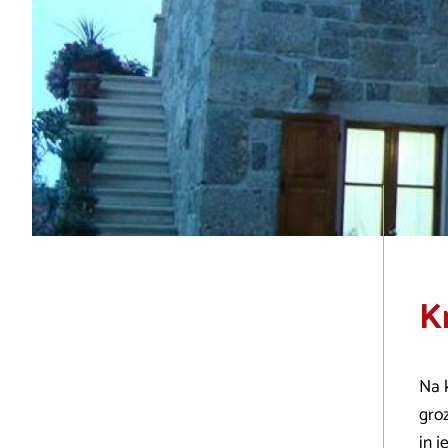
K
Na 
gro
in j