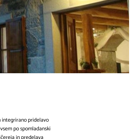
 integrirano pridelavo
edvsem po spomladanski
ičereja in predelava