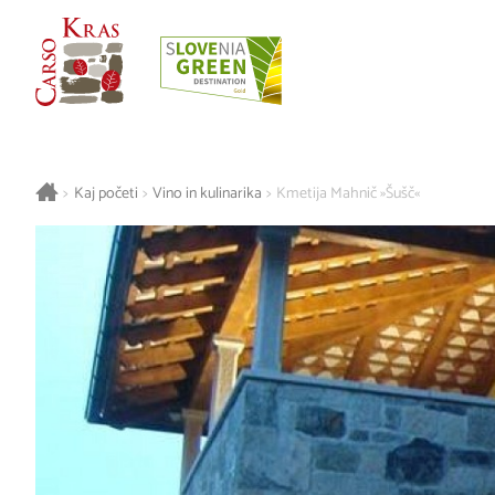
>
Kaj početi
>
Vino in kulinarika
>
Kmetija Mahnič »Šušč«