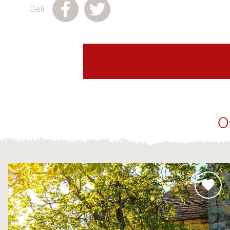
Deli
O