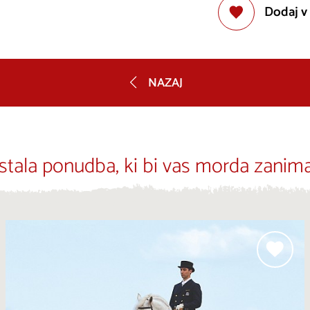
Dodaj v
NAZAJ
stala ponudba, ki bi vas morda zanima