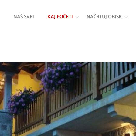
Na
Navigacija
vsebino
NAŠ SVET
KAJ POČETI
NAČRTUJ OBISK