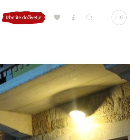
si
Izberite doživetje