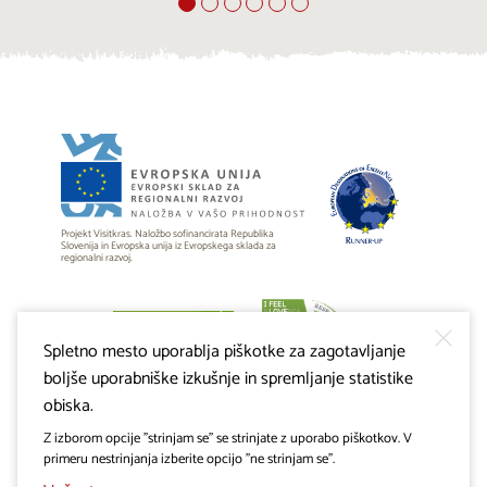
Projekt Visitkras. Naložbo sofinancirata Republika
Slovenija in Evropska unija iz Evropskega sklada za
regionalni razvoj.
Spletno mesto uporablja piškotke za zagotavljanje
boljše uporabniške izkušnje in spremljanje statistike
obiska.
Z izborom opcije "strinjam se" se strinjate z uporabo piškotkov. V
primeru nestrinjanja izberite opcijo "ne strinjam se".