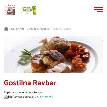
Na
Navigacija
vsebino
Kaj početi
Vino in kulinarika
Gostilna Ravbar
>
>
>
Gostilna Ravbar
TripAdvisor ocena popotnikov
104 mnenj