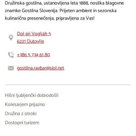
Družinska gostilna, ustanovljena leta 1888, nosilka blagovne
znamke Gostilna Slovenija. Prijeten ambient in sezonska
kulinarična presenečenja, pripravljena za Vas!
Dol pri Vogljah 5
6221 Dutovlje
+386 5 734 61 80
gostilna.ravbar@siol.net
Hišni ljubljenčki dobrodošli
Kolesarjem prijazno
Družina z otroki
Dostopni turizem