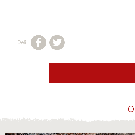
Deli
O