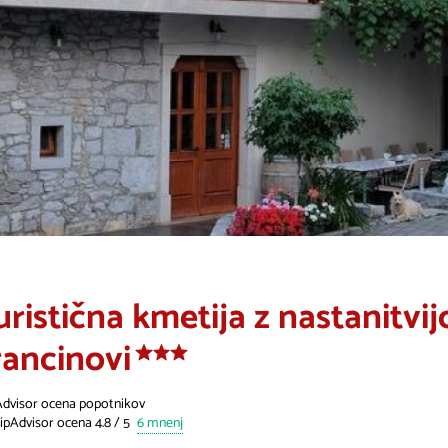
uristična kmetija z nastanitvij
rancinovi
Advisor ocena popotnikov
6 mnenj