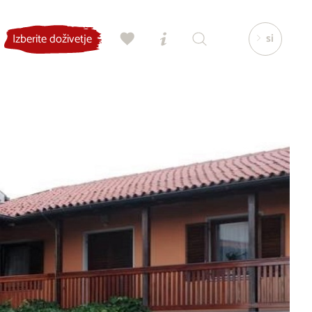
si
Izberite doživetje