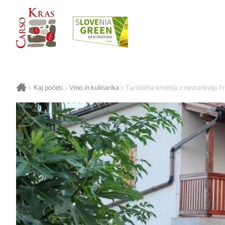
>
Kaj početi
>
Vino in kulinarika
>
Turistična kmetija z nastanitvijo F