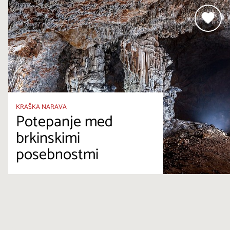
KRAŠKA NARAVA
Potepanje med
brkinskimi
posebnostmi