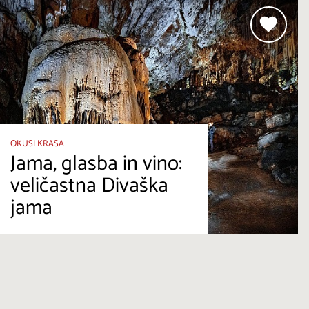
OKUSI KRASA
Jama, glasba in vino:
veličastna Divaška
jama