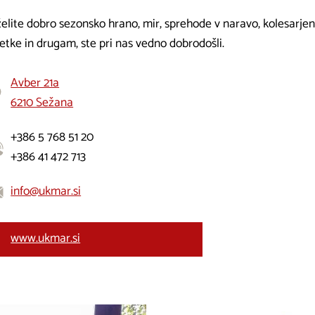
elite dobro sezonsko hrano, mir, sprehode v naravo, kolesarjenje 
etke in drugam, ste pri nas vedno dobrodošli.
Avber 21a
6210 Sežana
+386 5 768 51 20
+386 41 472 713
info@ukmar.si
www.ukmar.si