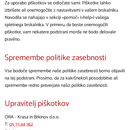
Za uporabo piškotkov se odločate sami. Piškotke lahko
izbrišete ali onemogočite z nastavitvami v vašem brskalniku.
Navodila se nahajajo v sekciji »pomoč« (»help«) vašega
spletnega brskalnika. V primeru, da boste onemogočili
piškotke, vam nekatere podstrani morda ne bodo delovale
pravilno.
Spremembe politike zasebnosti
Vse bodoče spremembe naše politike zasebnosti bomo objavili
na tej podstrani. Prosimo, da za kakršnekoli posodobitve ali
spremembe redno preverjate našo politiko zasebnosti.
Upravitelj piškotkov
ORA - Krasa in Brkinov d.o.o.
T:
05 73 44 362