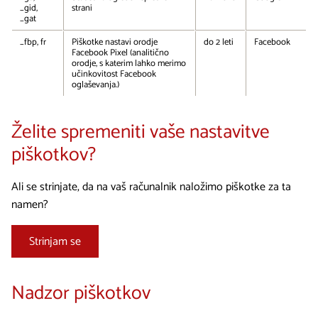
_gid,
strani
_gat
_fbp, fr
Piškotke nastavi orodje
do 2 leti
Facebook
Facebook Pixel (analitično
orodje, s katerim lahko merimo
učinkovitost Facebook
oglaševanja.)
Želite spremeniti vaše nastavitve
piškotkov?
Ali se strinjate, da na vaš računalnik naložimo piškotke za ta
namen?
Strinjam se
Nadzor piškotkov