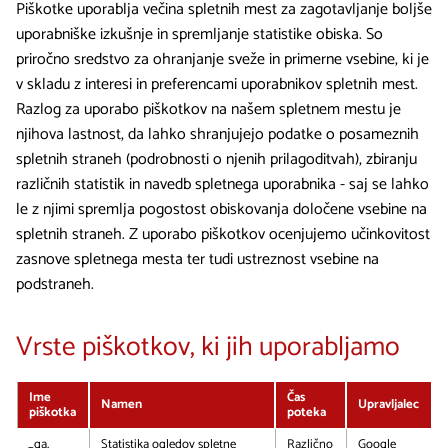
Piškotke uporablja večina spletnih mest za zagotavljanje boljše
uporabniške izkušnje in spremljanje statistike obiska. So
priročno sredstvo za ohranjanje sveže in primerne vsebine, ki je
v skladu z interesi in preferencami uporabnikov spletnih mest.
Razlog za uporabo piškotkov na našem spletnem mestu je
njihova lastnost, da lahko shranjujejo podatke o posameznih
spletnih straneh (podrobnosti o njenih prilagoditvah), zbiranju
različnih statistik in navedb spletnega uporabnika - saj se lahko
le z njimi spremlja pogostost obiskovanja določene vsebine na
spletnih straneh. Z uporabo piškotkov ocenjujemo učinkovitost
zasnove spletnega mesta ter tudi ustreznost vsebine na
podstraneh.
Vrste piškotkov, ki jih uporabljamo
Ime
Čas
Namen
Upravljalec
piškotka
poteka
_ga,
Statistika ogledov spletne
Različno
Google