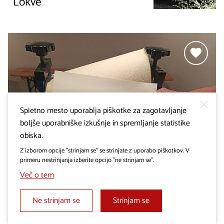
Lokve
Spletno mesto uporablja piškotke za zagotavljanje
boljše uporabniške izkušnje in spremljanje statistike
obiska.
Z izborom opcije "strinjam se" se strinjate z uporabo piškotkov. V
Odkrivam Štanjel in
primeru nestrinjanja izberite opcijo "ne strinjam se".
odtisnem svojo razglednico
Več o tem
Rezervirajte
Ne strinjam se
Strinjam se