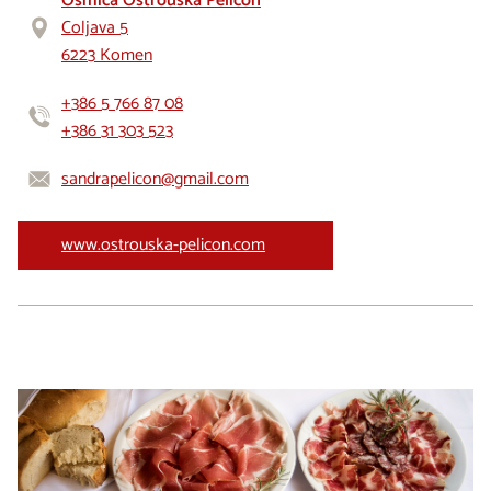
Osmica Ostrouška Pelicon
Coljava 5
6223 Komen
+386 5 766 87 08
+386 31 303 523
sandrapelicon@gmail.com
www.ostrouska-pelicon.com