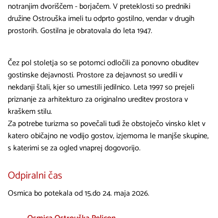
notranjim dvoriščem - borjačem. V preteklosti so predniki
družine Ostrouška imeli tu odprto gostilno, vendar v drugih
prostorih. Gostilna je obratovala do leta 1947.
Čez pol stoletja so se potomci odločili za ponovno obuditev
gostinske dejavnosti. Prostore za dejavnost so uredili v
nekdanji štali, kjer so umestili jedilnico. Leta 1997 so prejeli
priznanje za arhitekturo za originalno ureditev prostora v
kraškem stilu.
Za potrebe turizma so povečali tudi že obstoječo vinsko klet v
katero običajno ne vodijo gostov, izjemoma le manjše skupine,
s katerimi se za ogled vnaprej dogovorijo.
Odpiralni čas
Osmica bo potekala od 15.do 24. maja 2026.