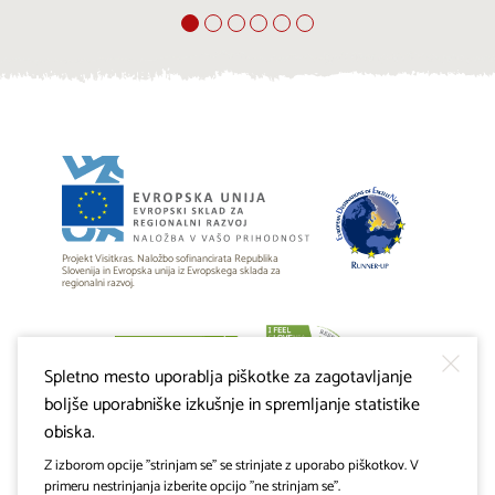
Projekt Visitkras. Naložbo sofinancirata Republika
Slovenija in Evropska unija iz Evropskega sklada za
regionalni razvoj.
Spletno mesto uporablja piškotke za zagotavljanje
boljše uporabniške izkušnje in spremljanje statistike
obiska.
Z izborom opcije "strinjam se" se strinjate z uporabo piškotkov. V
primeru nestrinjanja izberite opcijo "ne strinjam se".