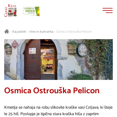
Na
Navigacija
vsebino
Kaj početi
Vino in kulinarika
Osmica Ostrouška Pelicon
>
>
>
Osmica Ostrouška Pelicon
Kmetija se nahaja na robu slikovite kraške vasi Coljava, ki šteje
le 25 hiš. Poslopje je tipična stara kraška hiša z zaprtim