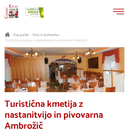
Na
Navigacija
vsebino
Kaj početi
Vino in kulinarika
>
>
>
Turistična kmetija z nastanitvijo in pivovarna Ambrožič
Turistična kmetija z
nastanitvijo in pivovarna
Ambrožič