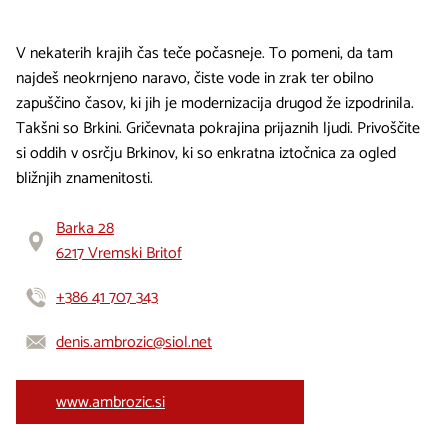
V nekaterih krajih čas teče počasneje. To pomeni, da tam
najdeš neokrnjeno naravo, čiste vode in zrak ter obilno
zapuščino časov, ki jih je modernizacija drugod že izpodrinila.
Takšni so Brkini. Gričevnata pokrajina prijaznih ljudi. Privoščite
si oddih v osrčju Brkinov, ki so enkratna iztočnica za ogled
bližnjih znamenitosti.
Barka 28
6217 Vremski Britof
+386 41 707 343
denis.ambrozic@siol.net
www.ambrozic.si