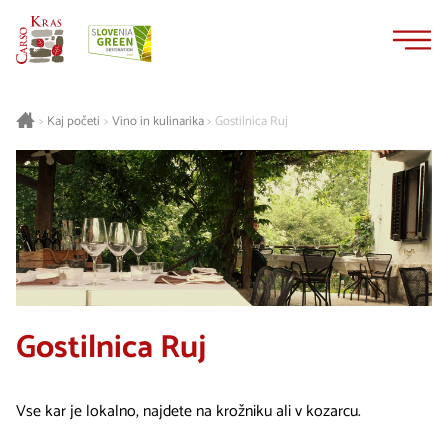
Na
Navigacija
vsebino
Kaj početi
Vino in kulinarika
Gostilnica Ruj
>
>
>
Gostilnica Ruj
Vse kar je lokalno, najdete na krožniku ali v kozarcu.