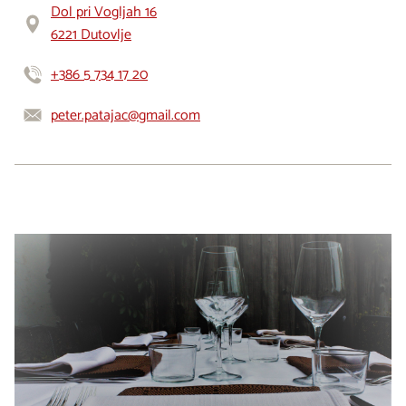
Dol pri Vogljah 16
6221 Dutovlje
+386 5 734 17 20
peter.patajac@gmail.com