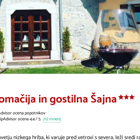
omačija in gostilna Šajna
Advisor ocena popotnikov
212 mnenj
vetju nizkega hriba, ki varuje pred vetrovi s severa, leži sredi 