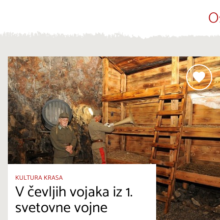
O
KULTURA KRASA
V čevljih vojaka iz 1.
svetovne vojne