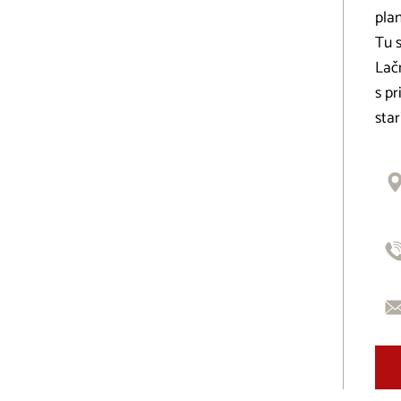
plan
Tu s
Lačn
s pr
sta