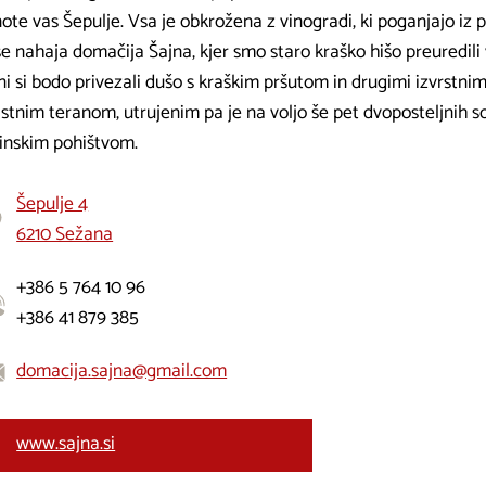
ote vas Šepulje. Vsa je obkrožena z vinogradi, ki poganjajo iz 
e nahaja domačija Šajna, kjer smo staro kraško hišo preuredili v
i si bodo privezali dušo s kraškim pršutom in drugimi izvrstnimi
istnim teranom, utrujenim pa je na voljo še pet dvoposteljnih s
rinskim pohištvom.
Šepulje 4
6210 Sežana
+386 5 764 10 96
+386 41 879 385
domacija.sajna@gmail.com
www.sajna.si