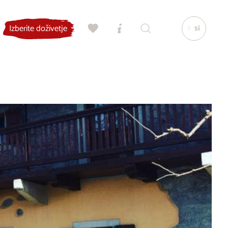
si
Izberite doživetje