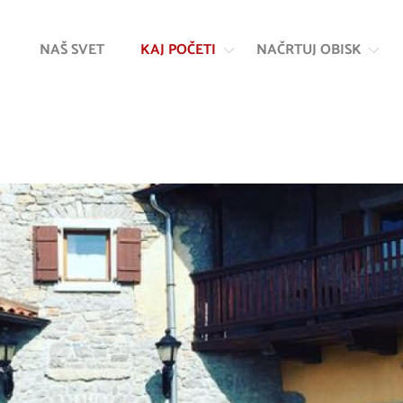
Na
Navigacija
vsebino
NAŠ SVET
KAJ POČETI
NAČRTUJ OBISK