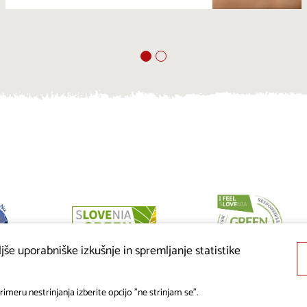
še uporabniške izkušnje in spremljanje statistike
imeru nestrinjanja izberite opcijo "ne strinjam se".