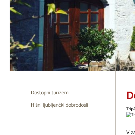
D
Dostopni turizem
Hišni ljubljenčki dobrodošli
Trip
V za