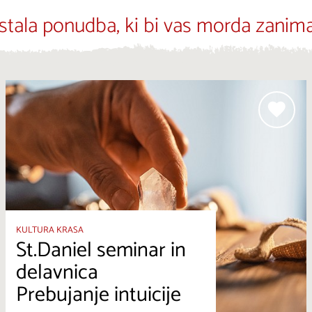
stala ponudba, ki bi vas morda zanima
KULTURA KRASA
St.Daniel seminar in
delavnica
Prebujanje intuicije