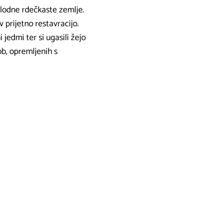
plodne rdečkaste zemlje.
 prijetno restavracijo.
 jedmi ter si ugasili žejo
ob, opremljenih s