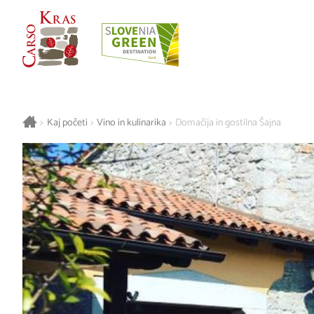
>
Kaj početi
>
Vino in kulinarika
>
Domačija in gostilna Šajna