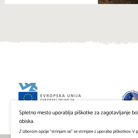
Spletno mesto uporablja piškotke za zagotavljanje bolj
Projekt Visitkras. Naložbo sofinancirata Republika
Slovenija in Evropska unija iz Evropskega sklada za
obiska.
regionalni razvoj.
Z izborom opcije "strinjam se" se strinjate z uporabo piškotkov. V pr