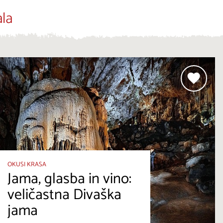
la
OKUSI KRASA
Jama, glasba in vino:
veličastna Divaška
jama