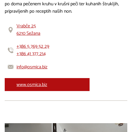
po doma pečenem kruhu v krušni peči ter kuhanih štrukljih,
pripravljenih po receptih naših non.
Vrabče 25
6210 Sežana
+386 5 769 52 29
+386 41 377 214
info@osmica.biz
www.osmica.biz