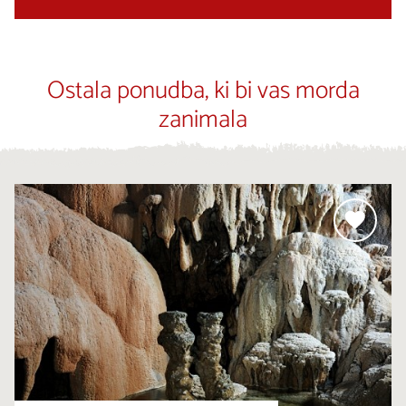
Ostala ponudba, ki bi vas morda
zanimala