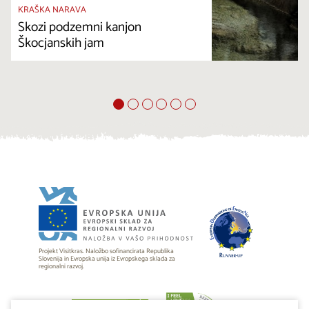
KRAŠKA NARAVA
Skozi podzemni kanjon
Škocjanskih jam
Projekt Visitkras. Naložbo sofinancirata Republika
Slovenija in Evropska unija iz Evropskega sklada za
regionalni razvoj.