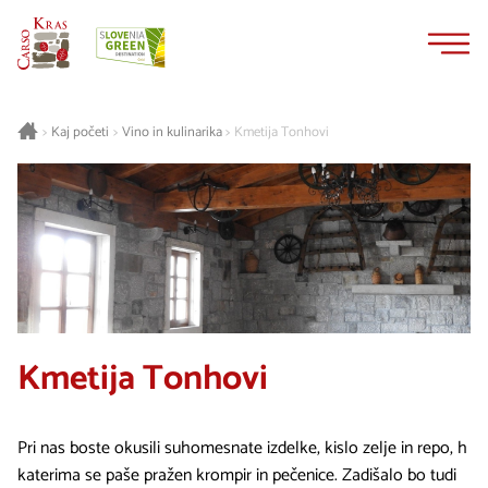
Na
Navigacija
vsebino
Kaj početi
Vino in kulinarika
Kmetija Tonhovi
>
>
>
Kmetija Tonhovi
Pri nas boste okusili suhomesnate izdelke, kislo zelje in repo, h
katerima se paše pražen krompir in pečenice. Zadišalo bo tudi