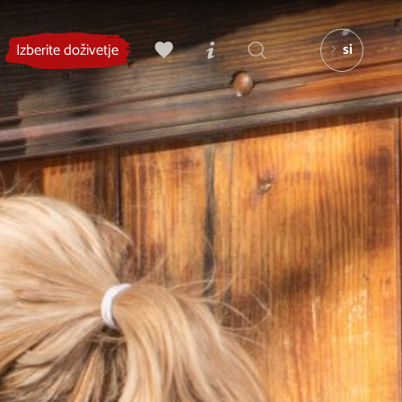
si
Izberite doživetje