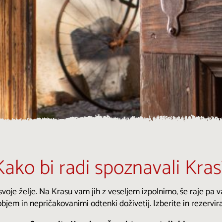
Kako bi radi spoznavali Kras
voje želje. Na Krasu vam jih z veseljem izpolnimo, še raje pa
bjem in nepričakovanimi odtenki doživetij. Izberite in rezervira