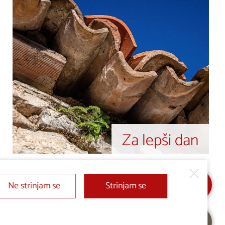
Za lepši dan
Ne strinjam se
Strinjam se