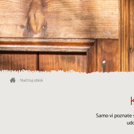
>
Načrtuj obisk
Samo vi poznate s
udo