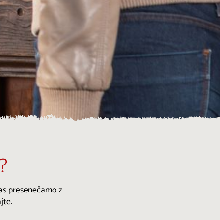
?
 vas presenečamo z
jte.