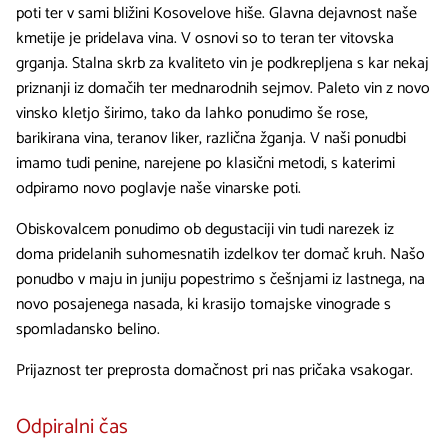
poti ter v sami bližini Kosovelove hiše. Glavna dejavnost naše
kmetije je pridelava vina. V osnovi so to teran ter vitovska
grganja. Stalna skrb za kvaliteto vin je podkrepljena s kar nekaj
priznanji iz domačih ter mednarodnih sejmov. Paleto vin z novo
vinsko kletjo širimo, tako da lahko ponudimo še rose,
barikirana vina, teranov liker, različna žganja. V naši ponudbi
imamo tudi penine, narejene po klasični metodi, s katerimi
odpiramo novo poglavje naše vinarske poti.
Obiskovalcem ponudimo ob degustaciji vin tudi narezek iz
doma pridelanih suhomesnatih izdelkov ter domač kruh. Našo
ponudbo v maju in juniju popestrimo s češnjami iz lastnega, na
novo posajenega nasada, ki krasijo tomajske vinograde s
spomladansko belino.
Prijaznost ter preprosta domačnost pri nas pričaka vsakogar.
Odpiralni čas