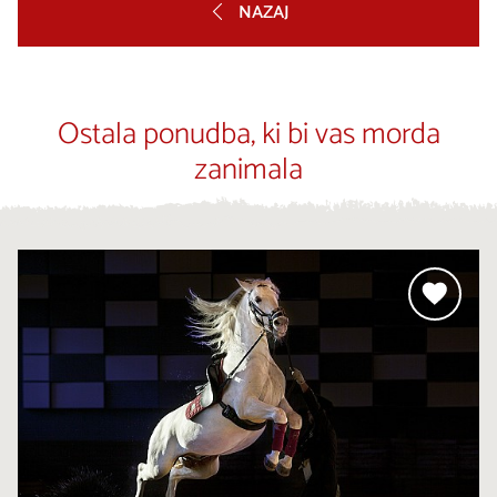
NAZAJ
Ostala ponudba, ki bi vas morda
zanimala