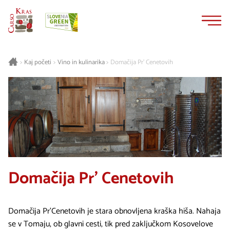
Na
Navigacija
vsebino
Kaj početi
Vino in kulinarika
Domačija Pr' Cenetovih
>
>
>
Domačija Pr' Cenetovih
Domačija Pr'Cenetovih je stara obnovljena kraška hiša. Nahaja
se v Tomaju, ob glavni cesti, tik pred zaključkom Kosovelove