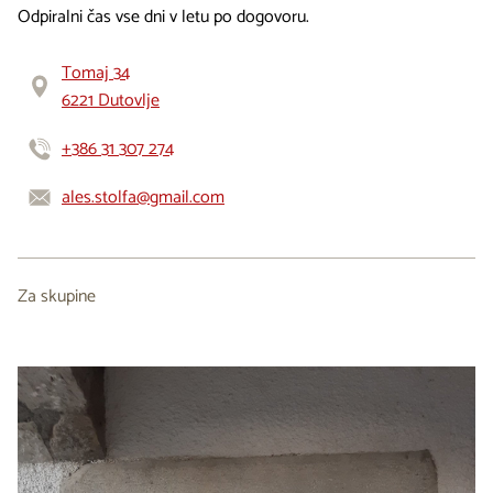
Odpiralni čas vse dni v letu po dogovoru.
Tomaj 34
6221 Dutovlje
+386 31 307 274
ales.stolfa@gmail.com
Za skupine