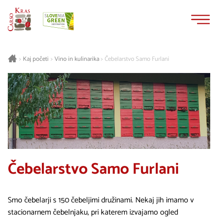
Na
Navigacija
vsebino
Kaj početi
Vino in kulinarika
Čebelarstvo Samo Furlani
>
>
>
Čebelarstvo Samo Furlani
Smo čebelarji s 150 čebeljimi družinami. Nekaj jih imamo v
stacionarnem čebelnjaku, pri katerem izvajamo ogled