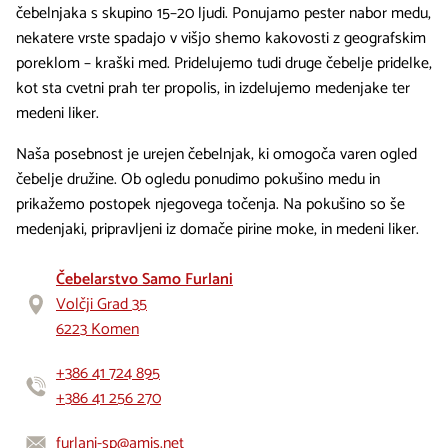
čebelnjaka s skupino 15–20 ljudi. Ponujamo pester nabor medu,
nekatere vrste spadajo v višjo shemo kakovosti z geografskim
poreklom – kraški med. Pridelujemo tudi druge čebelje pridelke,
kot sta cvetni prah ter propolis, in izdelujemo medenjake ter
medeni liker.
Naša posebnost je urejen čebelnjak, ki omogoča varen ogled
čebelje družine. Ob ogledu ponudimo pokušino medu in
prikažemo postopek njegovega točenja. Na pokušino so še
medenjaki, pripravljeni iz domače pirine moke, in medeni liker.
Čebelarstvo Samo Furlani
Volčji Grad 35
6223 Komen
+386 41 724 895
+386 41 256 270
furlani-sp@amis.net