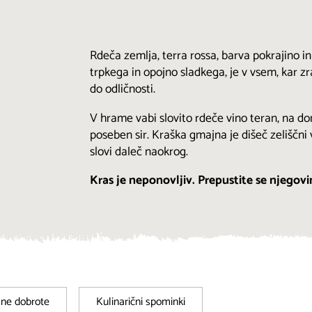
Rdeča zemlja, terra rossa, barva pokrajino 
trpkega in opojno sladkega, je v vsem, kar zra
do odličnosti.
V hrame vabi slovito rdeče vino teran, na dom
poseben sir. Kraška gmajna je dišeč zeliščni 
slovi daleč naokrog.
Kras je neponovljiv. Prepustite se njego
lne dobrote
Kulinarični spominki