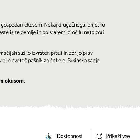
in gospodari okusom. Nekaj drugačnega, prijetno
ste iz te zemlje in po starem izročilu nato zori
ačijah sušijo izvrsten pršut in zorijo prav
vrt in cvetoč pašnik za čebele. Brkinsko sadje
vim okusom.
Dostopnost
Prikaži vse