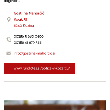
dogovoru.
Gostilna Mahorčič
Rodik 51
6240 Kozina
00386 5 680 0400
00386 41 679 588
info@gostilna-mahorcic.si
www.rundictes.si/potica-v-kozarcu/