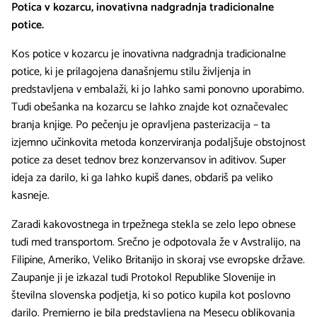
Potica v kozarcu, inovativna nadgradnja tradicionalne
potice.
Kos potice v kozarcu je inovativna nadgradnja tradicionalne
potice, ki je prilagojena današnjemu stilu življenja in
predstavljena v embalaži, ki jo lahko sami ponovno uporabimo.
Tudi obešanka na kozarcu se lahko znajde kot označevalec
branja knjige. Po pečenju je opravljena pasterizacija – ta
izjemno učinkovita metoda konzerviranja podaljšuje obstojnost
potice za deset tednov brez konzervansov in aditivov. Super
ideja za darilo, ki ga lahko kupiš danes, obdariš pa veliko
kasneje.
Zaradi kakovostnega in trpežnega stekla se zelo lepo obnese
tudi med transportom. Srečno je odpotovala že v Avstralijo, na
Filipine, Ameriko, Veliko Britanijo in skoraj vse evropske države.
Zaupanje ji je izkazal tudi Protokol Republike Slovenije in
številna slovenska podjetja, ki so potico kupila kot poslovno
darilo. Premierno je bila predstavljena na Mesecu oblikovanja