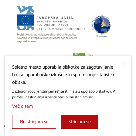
Projekt Visitkras. Naložbo sofinancirata Republika
Slovenija in Evropska unija iz Evropskega sklada za
regionalni razvoj.
Spletno mesto uporablja piškotke za zagotavljanje
boljše uporabniške izkušnje in spremljanje statistike
obiska.
Z izborom opcije "strinjam se" se strinjate z uporabo piškotkov. V
primeru nestrinjanja izberite opcijo "ne strinjam se".
Več o tem
Ne strinjam se
Strinjam se
© 2019 - 2026 visitkras.info. Vse pravice pridržane.