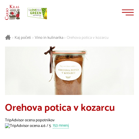
Na
Navigacija
vsebino
Kaj početi
Vino in kulinarika
Orehova potica v kozarcu
>
>
>
Orehova potica v kozarcu
TripAdvisor ocena popotnikov
153 mnenj