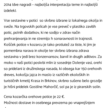
2014 (dve nagradi – najboljša interpretacija teme in najboljši
izdelek).
Vse sestavine v potici so skrbno izbrane iz lokalnega okolja in
sveže. Na trgovskih policah je vse preveč v plastiko zavitih
potic, polnih dodatkov, ki ne sodijo v zdrav način
prehranjevanja in ne stremijo h sonaravnosti in trajnosti.
Košček potice v kozarcu je tako protiutež za tiste, ki jim je
pomembna narava in okolje ter skrbno izbrana zdrava
sestavina v jedi brez konzervansov, barvil in drugih aditivov. Za
moko v naši potici poskrbi mlin iz sosednje Dolenje vasi, orehi
so pridelani iz družinskega nasada, ki obsega kar 150 orehovih
dreves, kokošja jajca in maslo iz različnih ekoloških in
turističnih kmetij Krasa in Brkinov, skrbno sušeno belo grozdje
je hišni pridelek Gostilne Mahorčič, sol pa je iz piranskih solin.
Cena kozarčka orehove potice je 22 €.
Možnost dostave in osebnega prevzema po vnaprejšnjem