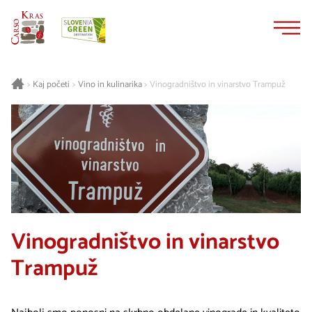
Na
Navigacija
vsebino
Kaj početi
Vino in kulinarika
Vinogradništvo in vinarstvo Trampuž
>
>
>
Vinogradništvo in vinarstvo
Trampuž