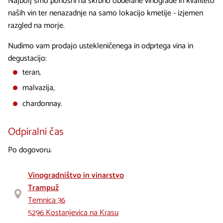
Najbolj smo ponosni na skrbno obdelane vinograde in kvaliteto
naših vin ter nenazadnje na samo lokacijo kmetije - izjemen
razgled na morje.
Nudimo vam prodajo ustekleničenega in odprtega vina in
degustacijo:
teran,
malvazija,
chardonnay.
Odpiralni čas
Po dogovoru.
Vinogradništvo in vinarstvo
Trampuž
Temnica 36
5296 Kostanjevica na Krasu