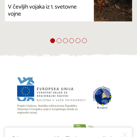
V čevljih vojaka iz 1. svetovne
vojne
Projekt Visitkras. Naložbo sofinancirata Republika
Slovenija in Evropska unija iz Evropskega sklada za
regionalni razvoj.