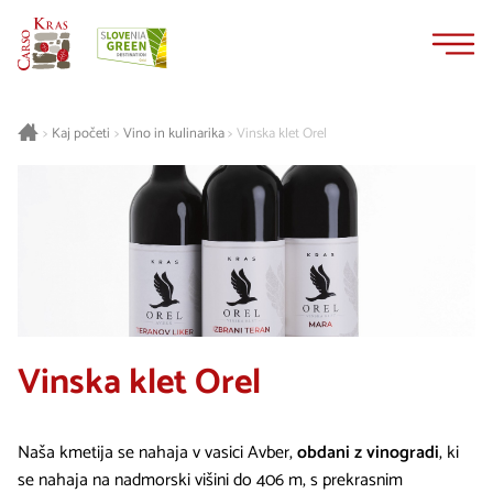
Na
Navigacija
vsebino
Kaj početi
Vino in kulinarika
Vinska klet Orel
>
>
>
Vinska klet Orel
Naša kmetija se nahaja v vasici Avber,
obdani z vinogradi
, ki
se nahaja na nadmorski višini do 406 m, s prekrasnim