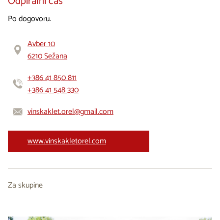
Odpiralni čas
Po dogovoru.
Avber 10
6210 Sežana
+386 41 850 811
+386 41 548 330
vinskaklet.orel@gmail.com
www.vinskakletorel.com
Za skupine