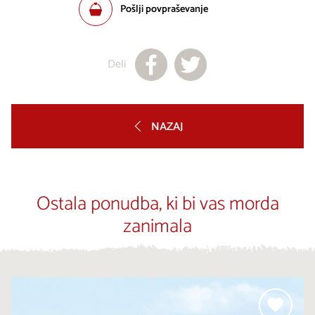
Pošlji povpraševanje
Deli
NAZAJ
Ostala ponudba, ki bi vas morda
zanimala