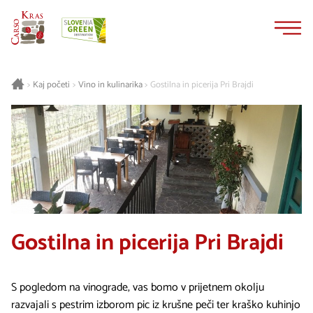
Na
Navigacija
vsebino
Kaj početi
Vino in kulinarika
Gostilna in picerija Pri Brajdi
>
>
>
Gostilna in picerija Pri Brajdi
S pogledom na vinograde, vas bomo v prijetnem okolju
razvajali s pestrim izborom pic iz krušne peči ter kraško kuhinjo