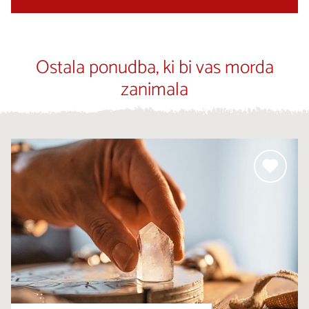
Ostala ponudba, ki bi vas morda
zanimala