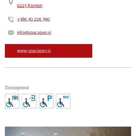
6223 Komen
+386 30 226 390
info@spacapan.si
www.spacapan.si
Dostopnost: