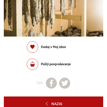
Dodaj v Moj izbor
Pošlji povpraševanje
Deli
NAZAJ