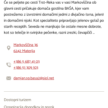
Če se peljete po cesti Trst–Reka vas v vasi Markovščina ob
glavni cesti pričakuje domača gostilna BAŠA, kjer vam
postrežemo z izvrstnimi domačimi jedmi z divjačino (srna, jelen)
in domačimi njoki. Kot specialiteto pripravljajo jelenov golaž po
starih receptih. Seveda ne manjkajo še ostale mesne dobrote,
kot so telečje in svinjske pečenke, razni zrezki, čevapčiči …
Markovščina 36
6242 Materija
+386 5 687 41 03
+386 51 309 103
damjan.sp.basa2@siol.net
Dostopni turizem
Organizacija dogodkov in porok