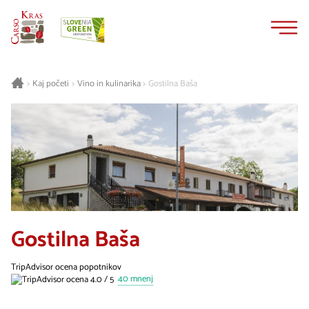
Na
Navigacija
vsebino
Kaj početi
Vino in kulinarika
Gostilna Baša
>
>
>
Gostilna Baša
TripAdvisor ocena popotnikov
40 mnenj