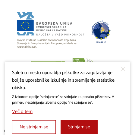
Projekt Visitkras. Naložbo sofinancirata Republika
Slovenija in Evropska unija iz Evropskega sklada za
regionalni razvoj.
Spletno mesto uporablja piškotke za zagotavljanje
boljše uporabniške izkušnje in spremljanje statistike
obiska.
Z izborom opcije "strinjam se" se strinjate z uporabo piškotkov. V
primeru nestrinjanja izberite opcijo "ne strinjam se".
Več o tem
Ne strinjam se
Strinjam se
© 2019 - 2026 visitkras.info. Vse pravice pridržane.