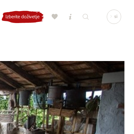
si
Izberite doživetje