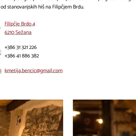
od stanovanjskih hiš na Filipčjem Brdu.
Filipčje Brdo 4
6210 Sežana
+386 31 321 226
+386 41 886 382
kmetija.bencic@gmail.com