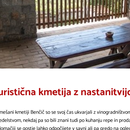
uristična kmetija z nastanitvi
ešani kmetiji Benčič so se svoj čas ukvarjali z vinogradništvom
edelstvom, nekdaj pa so bili znani tudi po kuhanju repe in prod
domačiji se gostje lahko odpočijete v savni ali pa gredo na og