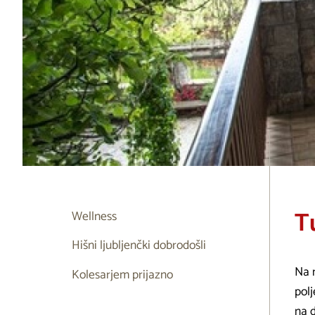
T
Wellness
Hišni ljubljenčki dobrodošli
Na m
Kolesarjem prijazno
polj
na 