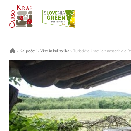
>
Kaj početi
>
Vino in kulinarika
>
Turistična kmetija z nastanitvijo B