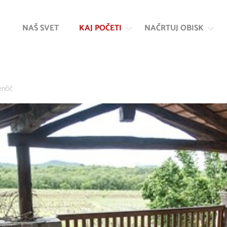
Na
Navigacija
vsebino
NAŠ SVET
KAJ POČETI
NAČRTUJ OBISK
enčič