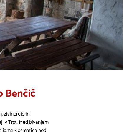
jo Benčič
, živinorejo in
aji v Trst. Med bivanjem
led jame Kosmatica pod