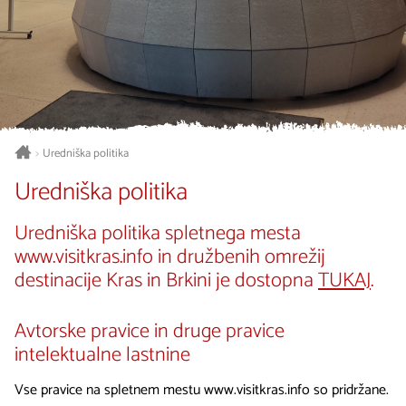
Uredniška politika
>
Uredniška politika
Uredniška politika spletnega mesta
www.visitkras.info in družbenih omrežij
destinacije Kras in Brkini je dostopna
TUKAJ
.
Avtorske pravice in druge pravice
intelektualne lastnine
Vse pravice na spletnem mestu www.visitkras.info so pridržane.