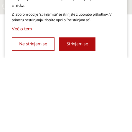
obiska.
Z izborom opcije "strinjam se" se strinjate z uporabo piškotkov. V
primeru nestrinjanja izberite opcijo "ne strinjam se".
Več o tem
Ne strinjam se
Strinjam se
Projekt Visitkras. Naložbo sofinancirata Republika
Slovenija in Evropska unija iz Evropskega sklada za
regionalni razvoj.