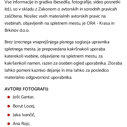
Vse informacije in gradiva (besedila, fotografije, video posnetki
itd.), so v skladu z Zakonom o avtorskih in sorodnih pravicah
zaščitena. Nosilec vseh materialnih avtorskih pravic na
vsebinah, objavljenih na spletnem mestu, je ORA - Krasa in
Brkinov d.o.o.
Brez izrecnega vnaprejšnjega pisnega soglasja upravnika
spletnega mesta, je prepovedana kakršnakoli uporaba
katerekoli vsebine, objavljene na spletnem mestu, za
kakršenkoli namen, razen za oseben ogled uporabnika. Zloraba
lahko pomeni kaznivo dejanje in ima lahko za posledico
materialno odgovornost uporabnika.
AVTORJI FOTOGRAFIJ:
Jošt Gantar,
Borut Lozej,
Jaka Ivančič,
Ana Rojc,