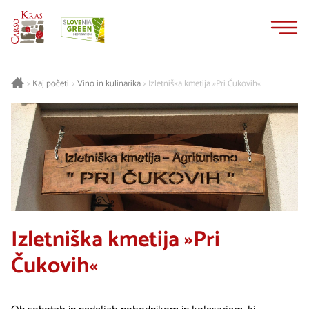
Na
Navigacija
vsebino
Kaj početi
Vino in kulinarika
Izletniška kmetija »Pri Čukovih«
>
>
>
Izletniška kmetija »Pri
Čukovih«