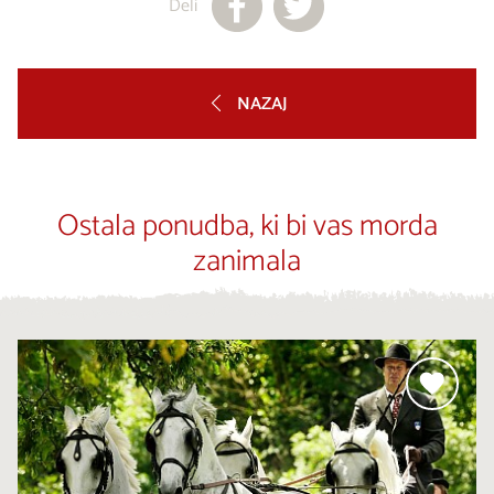
Deli
NAZAJ
Ostala ponudba, ki bi vas morda
zanimala