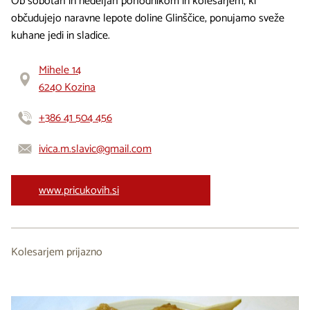
Ob sobotah in nedeljah pohodnikom in kolesarjem, ki
občudujejo naravne lepote doline Glinščice, ponujamo sveže
kuhane jedi in sladice.
Mihele 14
6240 Kozina
+386 41 504 456
ivica.m.slavic@gmail.com
www.pricukovih.si
Kolesarjem prijazno