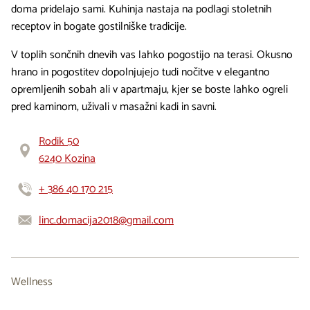
doma pridelajo sami. Kuhinja nastaja na podlagi stoletnih
receptov in bogate gostilniške tradicije.
V toplih sončnih dnevih vas lahko pogostijo na terasi. Okusno
hrano in pogostitev dopolnjujejo tudi nočitve v elegantno
opremljenih sobah ali v apartmaju, kjer se boste lahko ogreli
pred kaminom, uživali v masažni kadi in savni.
Rodik 50
6240 Kozina
+ 386 40 170 215
linc.domacija2018@gmail.com
Wellness