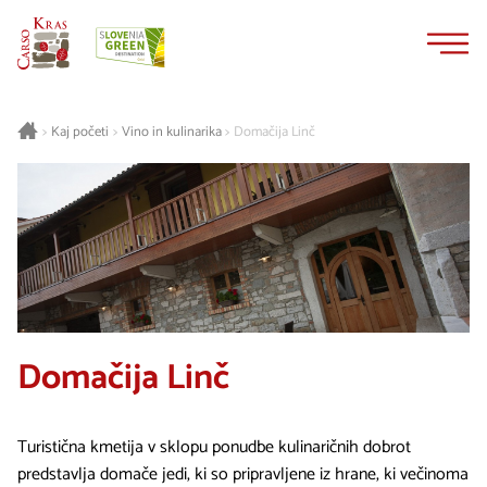
Na
Navigacija
vsebino
Kaj početi
Vino in kulinarika
Domačija Linč
>
>
>
Domačija Linč
Turistična kmetija v sklopu ponudbe kulinaričnih dobrot
predstavlja domače jedi, ki so pripravljene iz hrane, ki večinoma