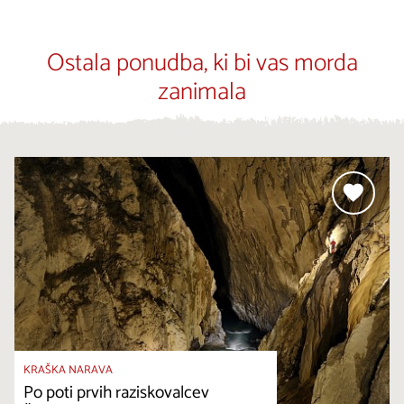
Ostala ponudba, ki bi vas morda
zanimala
KRAŠKA NARAVA
Po poti prvih raziskovalcev