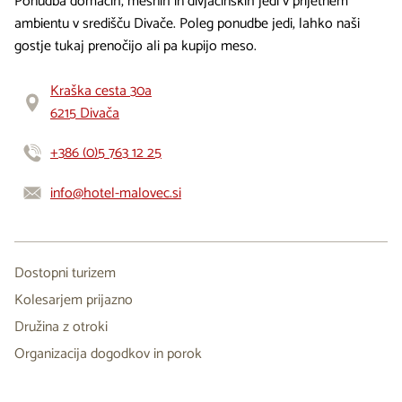
Ponudba domačih, mesnih in divjačinskih jedi v prijetnem
ambientu v središču Divače. Poleg ponudbe jedi, lahko naši
gostje tukaj prenočijo ali pa kupijo meso.
Kraška cesta 30a
6215 Divača
+386 (0)5 763 12 25
info@hotel-malovec.si
Dostopni turizem
Kolesarjem prijazno
Družina z otroki
Organizacija dogodkov in porok