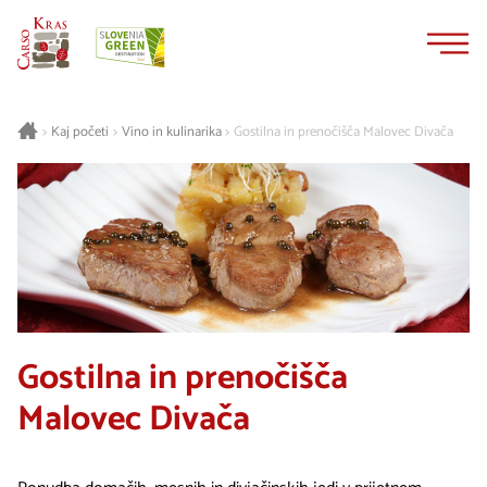
Na
Navigacija
vsebino
Kaj početi
Vino in kulinarika
Gostilna in prenočišča Malovec Divača
>
>
>
Gostilna in prenočišča
Malovec Divača