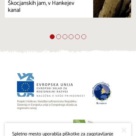
Škocjanskih jam, v Hankejev
kanal
Projekt Visitkras. Naložbo sofinancirata Republika
Slovenija in Evropska unija iz Evropskega sklada za
regionalni razvoj.
Spletno mesto uporablja piškotke za zagotavljanje