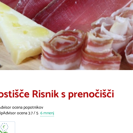
ostišče Risnik s prenočišči
Advisor ocena popotnikov
6 mnenj