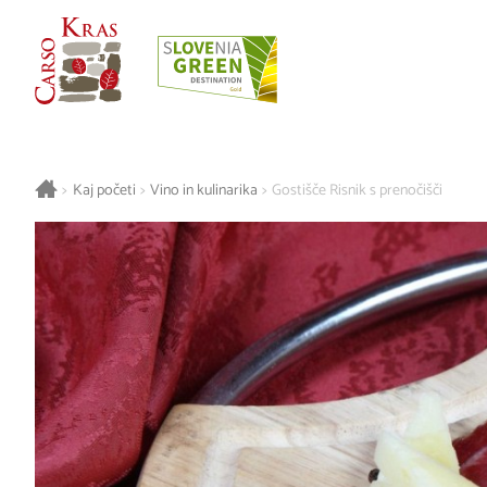
>
Kaj početi
>
Vino in kulinarika
>
Gostišče Risnik s prenočišči