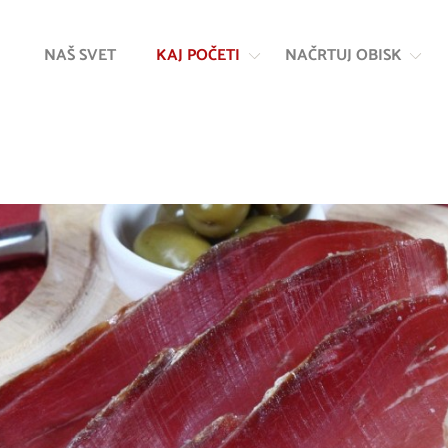
Na
Navigacija
vsebino
NAŠ SVET
KAJ POČETI
NAČRTUJ OBISK