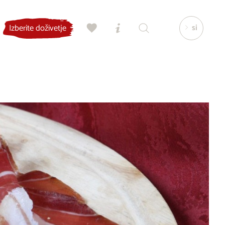
si
Izberite doživetje