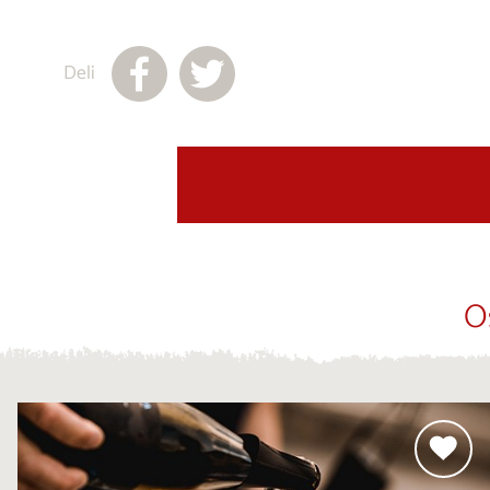
Deli
O