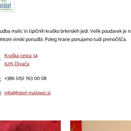
dba malic in tipičnih kraško brkinskih jedi. Velik poudarek je 
ohtoni vinski ponudbi. Poleg hrane ponujamo tudi prenočišča.
Kraška cesta 34
6215 Divača
+386 (05) 763 00 08
info@hotel-malovec.si