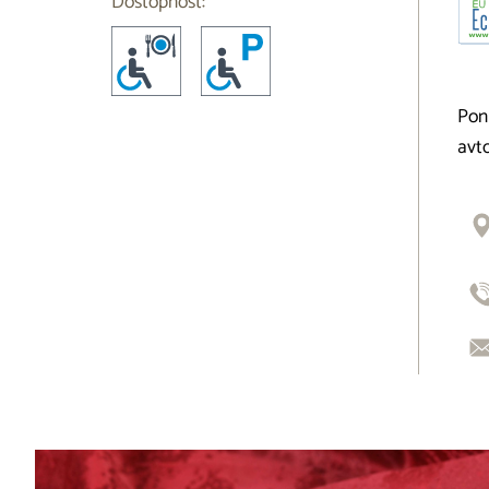
Dostopnost:
Ponu
avt