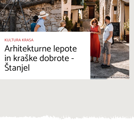
KULTURA KRASA
Arhitekturne lepote
in kraške dobrote -
Štanjel