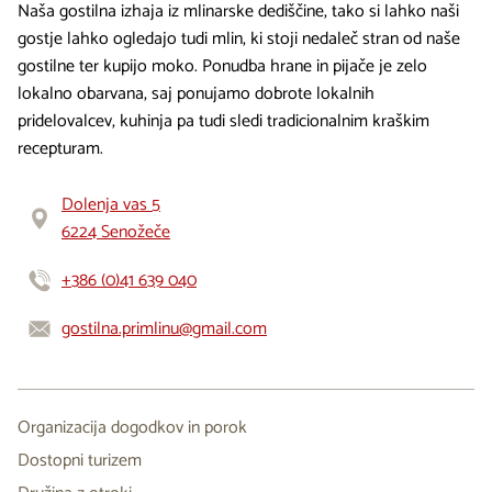
Naša gostilna izhaja iz mlinarske dediščine, tako si lahko naši
gostje lahko ogledajo tudi mlin, ki stoji nedaleč stran od naše
gostilne ter kupijo moko. Ponudba hrane in pijače je zelo
lokalno obarvana, saj ponujamo dobrote lokalnih
pridelovalcev, kuhinja pa tudi sledi tradicionalnim kraškim
recepturam.
Dolenja vas 5
6224 Senožeče
+386 (0)41 639 040
gostilna.primlinu@gmail.com
Organizacija dogodkov in porok
Dostopni turizem