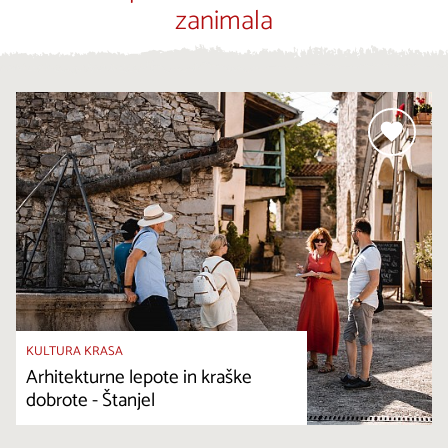
zanimala
KULTURA KRASA
Arhitekturne lepote in kraške
dobrote - Štanjel