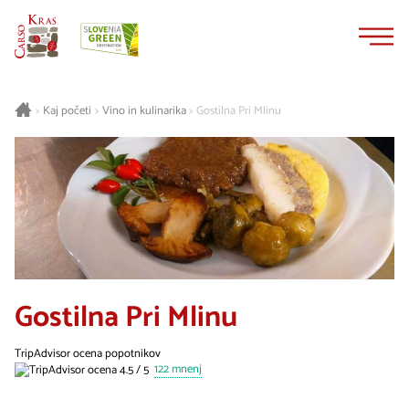
Na
Navigacija
vsebino
Kaj početi
Vino in kulinarika
Gostilna Pri Mlinu
>
>
>
Gostilna Pri Mlinu
TripAdvisor ocena popotnikov
122 mnenj