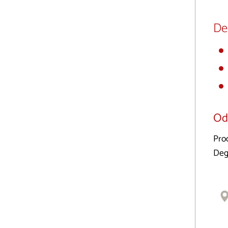
De
Odp
Prod
Degu