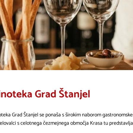
inoteka Grad Štanjel
oteka Grad Štanjel se ponaša s širokim naborom gastronomske
delovalci s celotnega čezmejnega območja Krasa tu predstavljaj