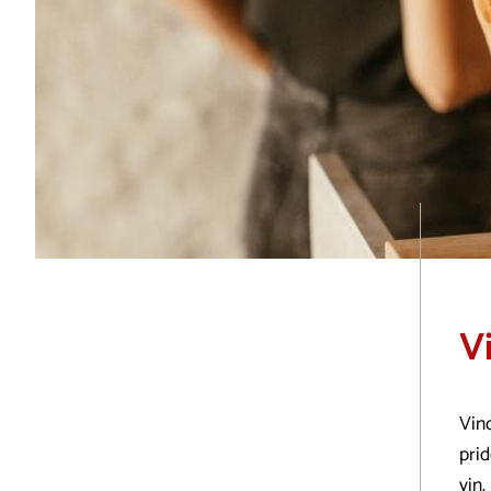
V
Vin
pri
vin.