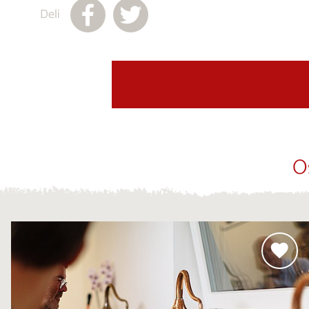
Deli
O