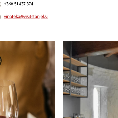
+386 51 437 374
vinoteka@visitstanjel.si