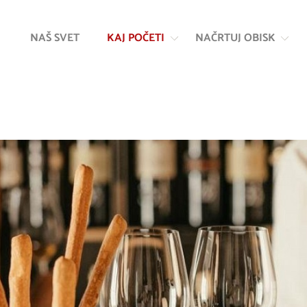
Na
Navigacija
vsebino
NAŠ SVET
KAJ POČETI
NAČRTUJ OBISK