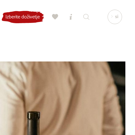
si
Izberite doživetje