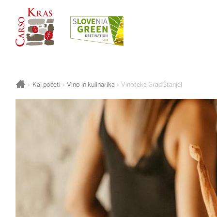
>
Kaj početi
>
Vino in kulinarika
>
Vinoteka Grad Štanjel