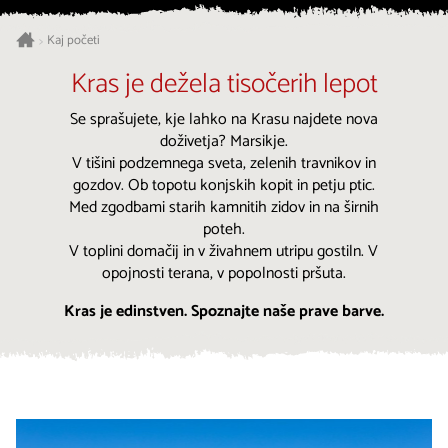
Kaj početi
>
Kras je dežela tisočerih lepot
Se sprašujete, kje lahko na Krasu najdete nova
doživetja? Marsikje.
V tišini podzemnega sveta, zelenih travnikov in
gozdov. Ob topotu konjskih kopit in petju ptic.
Med zgodbami starih kamnitih zidov in na širnih
poteh.
V toplini domačij in v živahnem utripu gostiln. V
opojnosti terana, v popolnosti pršuta.
Kras je edinstven. Spoznajte naše prave barve.