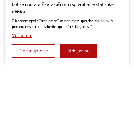
boljše uporabniške izkušnje in spremljanje statistike
obiska.
Z izborom opcije "strinjam se" se strinjate z uporabo piškotkov. V
primeru nestrinjanja izberite opcijo "ne strinjam se".
Več o tem
Ne strinjam se
Strinjam se
KRASPASS
gourmet