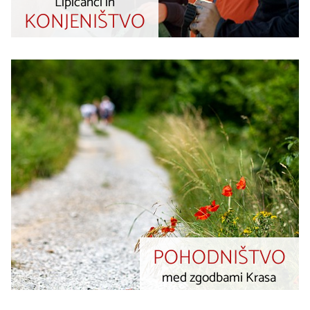
Lipicanci in
KONJENIŠTVO
POHODNIŠTVO
med zgodbami Krasa