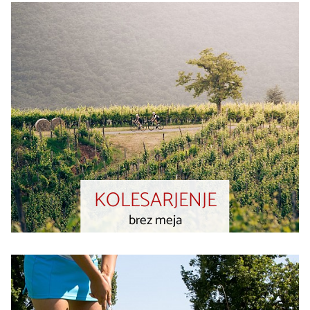
KOLESARJENJE
brez meja