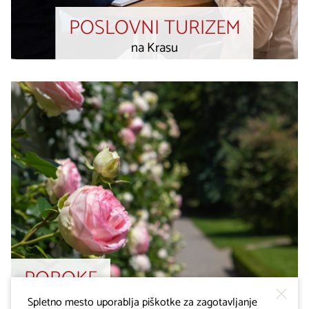
POSLOVNI TURIZEM
na Krasu
POROKE
na Krasu
Spletno mesto uporablja piškotke za zagotavljanje