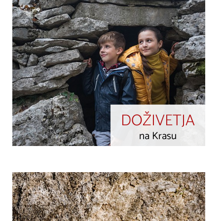
DOŽIVETJA
na Krasu