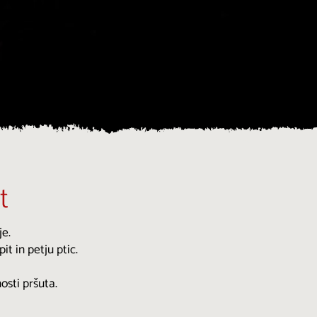
t
je.
t in petju ptic.
osti pršuta.