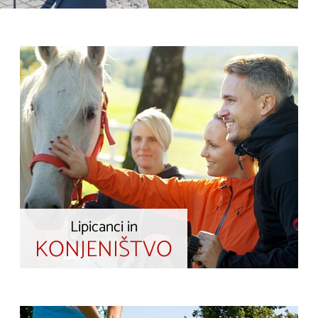
Lipicanci in
KONJENIŠTVO