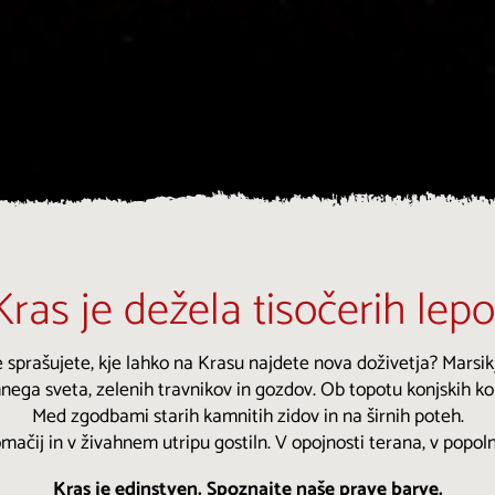
Kras je dežela tisočerih lepo
 sprašujete, kje lahko na Krasu najdete nova doživetja? Marsik
nega sveta, zelenih travnikov in gozdov. Ob topotu konjskih kopi
Med zgodbami starih kamnitih zidov in na širnih poteh.
omačij in v živahnem utripu gostiln. V opojnosti terana, v popoln
Kras je edinstven. Spoznajte naše prave barve.