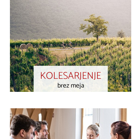
KOLESARJENJE
brez meja