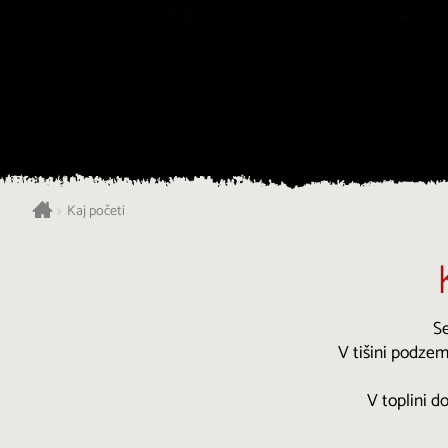
>
Kaj početi
Se
V tišini podzem
V toplini d