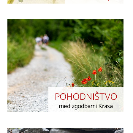
POHODNIŠTVO
med zgodbami Krasa