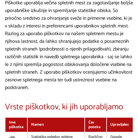
Piškotke uporablja večina spletnih mest za zagotavljanje boljše
uporabniške izkušnje in spremljanje statistike obiska. So
priročno sredstvo za ohranjanje sveže in primerne vsebine, ki je
v skladu z interesi in preferencami uporabnikov spletnih mest.
Razlog za uporabo piškotkov na našem spletnem mestu je
njihova lastnost, da lahko shranjujejo podatke o posameznih
spletnih straneh (podrobnosti o njenih prilagoditvah), zbiranju
različnih statistik in navedb spletnega uporabnika - saj se lahko
le z njimi spremlja pogostost obiskovanja določene vsebine na
spletnih straneh. Z uporabo piškotkov ocenjujemo učinkovitost
zasnove spletnega mesta ter tudi ustreznost vsebine na
podstraneh.
Vrste piškotkov, ki jih uporabljamo
Ime
Čas
Namen
Upravljalec
piškotka
poteka
_ga,
Statistika ogledov spletne
Različno
Google