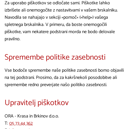
Za uporabo piškotkov se odločate sami. Piškotke lahko
izbrišete ali onemogočite z nastavitvami v vašem brskalniku.
Navodila se nahajajo v sekciji »pomoč« (»help«) vašega
spletnega brskalnika. V primeru, da boste onemogočili
piškotke, vam nekatere podstrani morda ne bodo delovale
pravilno.
Spremembe politike zasebnosti
Vse bodoče spremembe naše politike zasebnosti bomo objavili
na tej podstrani. Prosimo, da za kakršnekoli posodobitve ali
spremembe redno preverjate našo politiko zasebnosti.
Upravitelj piškotkov
ORA - Krasa in Brkinov d.o.o.
T:
05 73 44 362