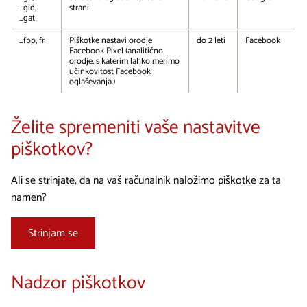
_gid,
strani
_gat
_fbp, fr
Piškotke nastavi orodje
do 2 leti
Facebook
Facebook Pixel (analitično
orodje, s katerim lahko merimo
učinkovitost Facebook
oglaševanja.)
Želite spremeniti vaše nastavitve
piškotkov?
Ali se strinjate, da na vaš računalnik naložimo piškotke za ta
namen?
Strinjam se
Nadzor piškotkov