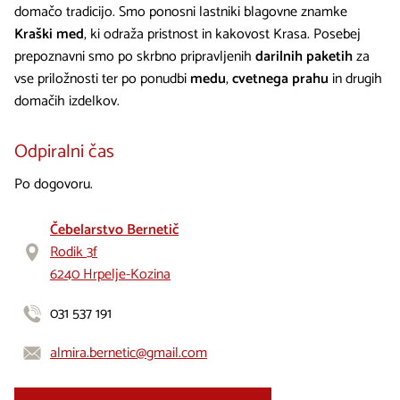
domačo tradicijo. Smo ponosni lastniki blagovne znamke
Kraški med
, ki odraža pristnost in kakovost Krasa. Posebej
prepoznavni smo po skrbno pripravljenih
darilnih paketih
za
vse priložnosti ter po ponudbi
medu
,
cvetnega prahu
in drugih
domačih izdelkov.
Odpiralni čas
Po dogovoru.
Čebelarstvo Bernetič
Rodik 3f
6240 Hrpelje-Kozina
031 537 191
almira.bernetic@gmail.com