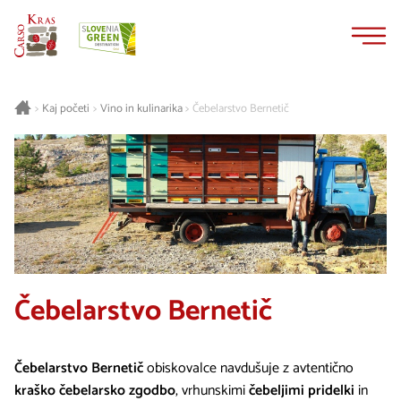
Na
Navigacija
vsebino
Kaj početi
Vino in kulinarika
Čebelarstvo Bernetič
>
>
>
Čebelarstvo Bernetič
Čebelarstvo Bernetič
obiskovalce navdušuje z avtentično
kraško čebelarsko zgodbo
, vrhunskimi
čebeljimi pridelki
in