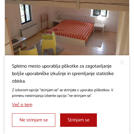
TURISTIČNE SOBE IN APARTMAJI
Spletno mesto uporablja piškotke za zagotavljanje
Pepini apartmaji
boljše uporabniške izkušnje in spremljanje statistike
obiska.
Z izborom opcije "strinjam se" se strinjate z uporabo piškotkov. V
primeru nestrinjanja izberite opcijo "ne strinjam se".
Več o tem
Ne strinjam se
Strinjam se