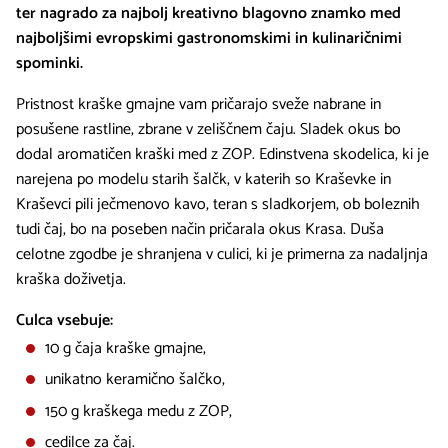
ter nagrado za najbolj kreativno blagovno znamko
med
najboljšimi evropskimi gastronomskimi in kulinaričnimi
spominki.
Pristnost kraške gmajne vam pričarajo sveže nabrane in
posušene rastline, zbrane v zeliščnem čaju. Sladek okus bo
dodal aromatičen kraški med z ZOP. Edinstvena skodelica, ki je
narejena po modelu starih šalčk, v katerih so Kraševke in
Kraševci pili ječmenovo kavo, teran s sladkorjem, ob boleznih
tudi čaj, bo na poseben način pričarala okus Krasa. Duša
celotne zgodbe je shranjena v culici, ki je primerna za nadaljnja
kraška doživetja.
Culca vsebuje:
10 g čaja kraške gmajne,
unikatno keramično šalčko,
150 g kraškega medu z ZOP,
cedilce za čaj.