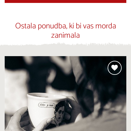
Ostala ponudba, ki bi vas morda
zanimala