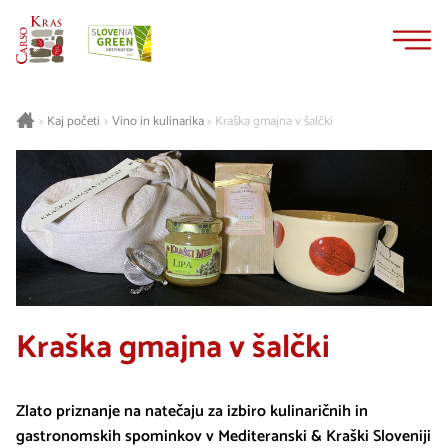
Na
Navigacija
vsebino
Kaj početi
Vino in kulinarika
Kraška gmajna v šalčki
>
>
>
Kraška gmajna v šalčki
Zlato priznanje na natečaju za izbiro kulinaričnih in
gastronomskih spominkov v Mediteranski & Kraški Sloveniji