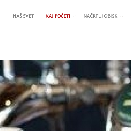
Na
Navigacija
vsebino
NAŠ SVET
KAJ POČETI
NAČRTUJ OBISK