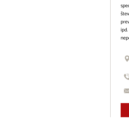
spe
štev
prev
ipd.
nep