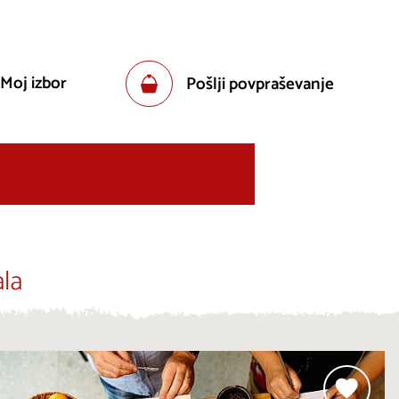
 Moj izbor
Pošlji povpraševanje
la