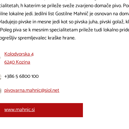
cialitetah, h katerim se prileže sveže zvarjeno domače pivo. 
ilne lokalne jedi. Jedilni list Gostilne Mahnič je osnovan na d
ladujejo pivske in mesne jedi kot so pivska juha, pivski golaž, k
 Poleg piva se k mesnim specialitetam prileže tudi lokalno pride
ogrešljiv spremljevalec kraške hrane.
Kolodvorska 4
6240 Kozina
+386 5 6800 100
pivovarna.mahnic@siol.net
www.mahnic.si