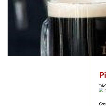
P
Trip
Gos