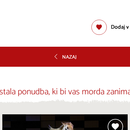
Dodaj v
NAZAJ
stala ponudba, ki bi vas morda zanima