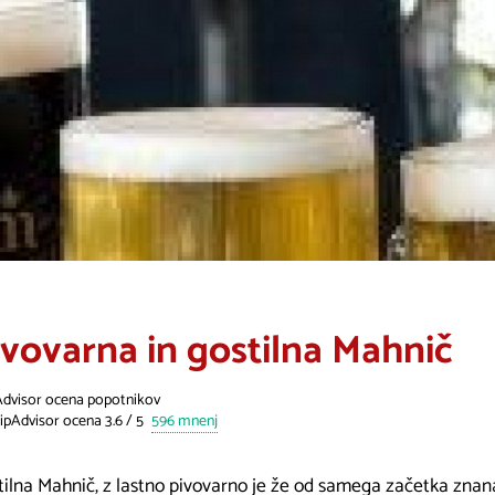
ivovarna in gostilna Mahnič
Advisor ocena popotnikov
596 mnenj
tilna Mahnič, z lastno pivovarno je že od samega začetka znan