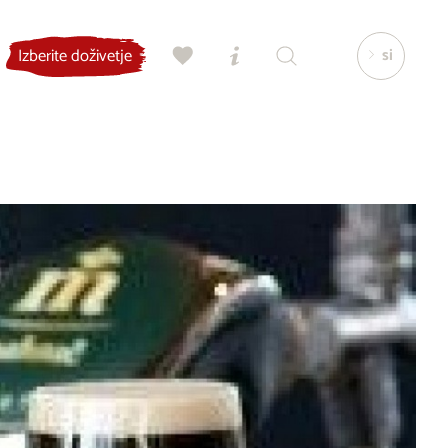
si
Izberite doživetje