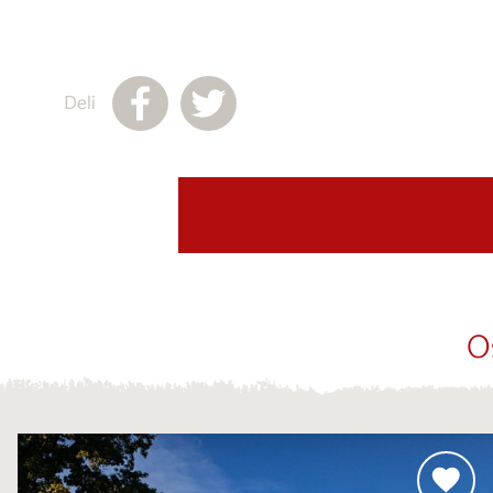
Deli
O