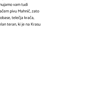
Ponujamo vam tudi
omačem pivu Mahnič, zato
lobase, telečja krača,
lan teran, ki je na Krasu