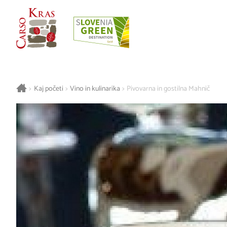
>
Kaj početi
>
Vino in kulinarika
>
Pivovarna in gostilna Mahnič