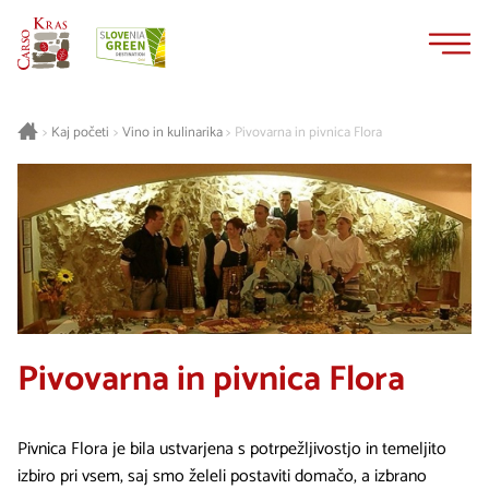
Na
Navigacija
vsebino
Kaj početi
Vino in kulinarika
Pivovarna in pivnica Flora
>
>
>
Pivovarna in pivnica Flora
Pivnica Flora je bila ustvarjena s potrpežljivostjo in temeljito
izbiro pri vsem, saj smo želeli postaviti domačo, a izbrano