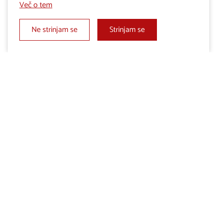
Več o tem
Ne strinjam se
Strinjam se
NARAVA
Brkinska krajina