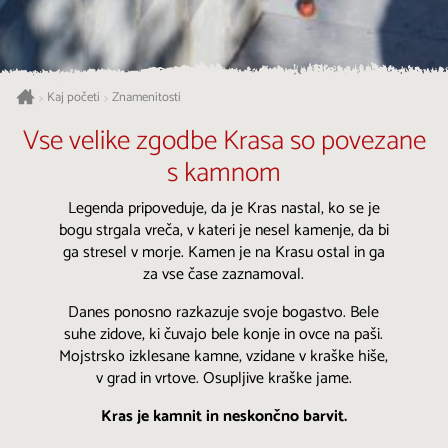
Kaj početi
Znamenitosti
>
>
Vse velike zgodbe Krasa so povezane
s kamnom
Legenda pripoveduje, da je Kras nastal, ko se je
bogu strgala vreča, v kateri je nesel kamenje, da bi
ga stresel v morje. Kamen je na Krasu ostal in ga
za vse čase zaznamoval.
Danes ponosno razkazuje svoje bogastvo. Bele
suhe zidove, ki čuvajo bele konje in ovce na paši.
Mojstrsko izklesane kamne, vzidane v kraške hiše,
v grad in vrtove. Osupljive kraške jame.
Kras je kamnit in neskončno barvit.