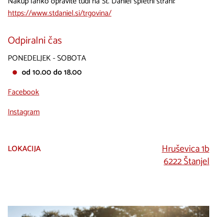
Nakup lahko opravite tudi na St. Daniel spletni strani:
https://www.stdaniel.si/trgovina/
Odpiralni čas
PONEDELJEK - SOBOTA
od 10.00 do 18.00
Facebook
Instagram
Hruševica 1b
LOKACIJA
6222 Štanjel