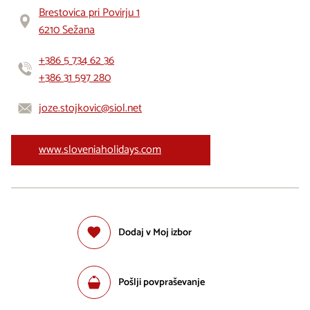
Brestovica pri Povirju 1
6210 Sežana
+386 5 734 62 36
+386 31 597 280
joze.stojkovic@siol.net
www.sloveniaholidays.com
Dodaj v Moj izbor
Pošlji povpraševanje