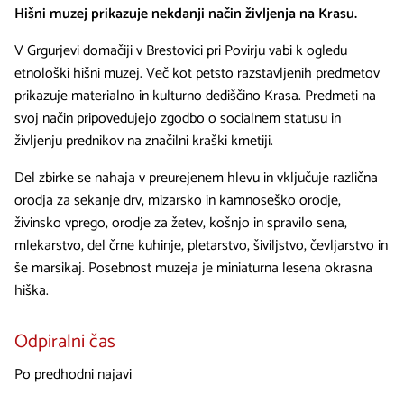
Hišni muzej prikazuje nekdanji način življenja na Krasu.
V Grgurjevi domačiji v Brestovici pri Povirju vabi k ogledu
etnološki hišni muzej. Več kot petsto razstavljenih predmetov
prikazuje materialno in kulturno dediščino Krasa. Predmeti na
svoj način pripovedujejo zgodbo o socialnem statusu in
življenju prednikov na značilni kraški kmetiji.
Del zbirke se nahaja v preurejenem hlevu in vključuje različna
orodja za sekanje drv, mizarsko in kamnoseško orodje,
živinsko vprego, orodje za žetev, košnjo in spravilo sena,
mlekarstvo, del črne kuhinje, pletarstvo, šiviljstvo, čevljarstvo in
še marsikaj. Posebnost muzeja je miniaturna lesena okrasna
hiška.
Odpiralni čas
Po predhodni najavi