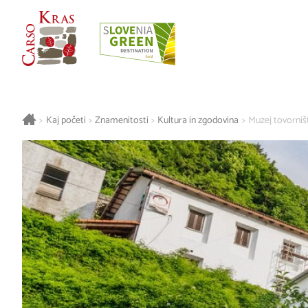
>
Kaj početi
>
Znamenitosti
>
Kultura in zgodovina
>
Muzej tovorniš