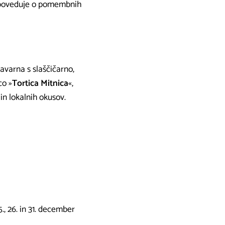
pripoveduje o pomembnih
avarna s slaščičarno,
co »
Tortica Mitnica
«,
n lokalnih okusov.
25., 26. in 31. december