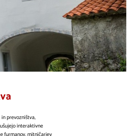
tva
 in prevozništva,
šujejo interaktivne
enje furmanov, mitničarjev