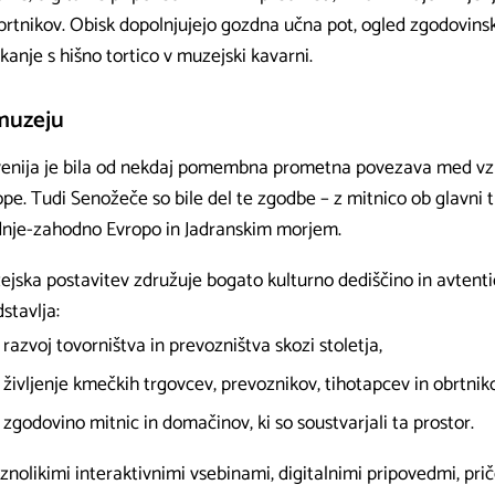
obrtnikov. Obisk dopolnjujejo gozdna učna pot, ogled zgodovins
kanje s hišno tortico v muzejski kavarni.
muzeju
venija je bila od nekdaj pomembna prometna povezava med 
pe. Tudi Senožeče so bile del te zgodbe – z mitnico ob glavni 
dnje-zahodno Evropo in Jadranskim morjem.
ejska postavitev združuje bogato kulturno dediščino in avtenti
stavlja:
razvoj tovorništva in prevozništva skozi stoletja,
življenje kmečkih trgovcev, prevoznikov, tihotapcev in obrtnik
zgodovino mitnic in domačinov, ki so soustvarjali ta prostor.
znolikimi interaktivnimi vsebinami, digitalnimi pripovedmi, prič