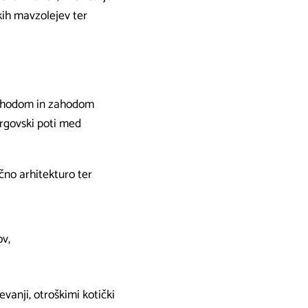
kih mavzolejev ter
vzhodom in zahodom
trgovski poti med
čno arhitekturo ter
ov,
evanji, otroškimi kotički