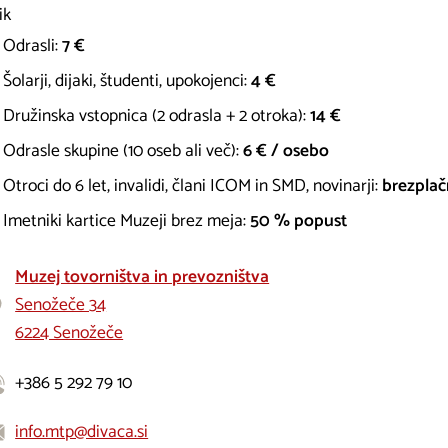
ik
Odrasli:
7 €
Šolarji, dijaki, študenti, upokojenci:
4 €
Družinska vstopnica (2 odrasla + 2 otroka):
14 €
Odrasle skupine (10 oseb ali več):
6 € / osebo
Otroci do 6 let, invalidi, člani ICOM in SMD, novinarji:
brezpla
Imetniki kartice Muzeji brez meja:
50 % popust
Muzej tovorništva in prevozništva
Senožeče 34
6224 Senožeče
+386 5 292 79 10
info.mtp@divaca.si