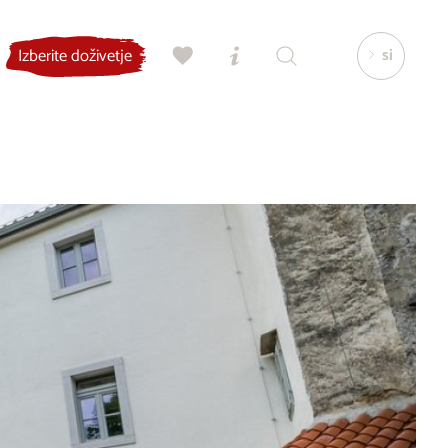
si
Izberite doživetje