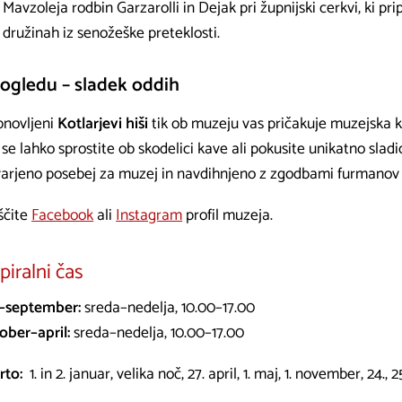
Mavzoleja rodbin Garzarolli in Dejak pri župnijski cerkvi, ki 
družinah iz senožeške preteklosti.
ogledu – sladek oddih
bnovljeni
Kotlarjevi hiši
tik ob muzeju vas pričakuje muzejska k
 se lahko sprostite ob skodelici kave ali pokusite unikatno sladi
varjeno posebej za muzej in navdihnjeno z zgodbami furmanov i
ščite
Facebook
ali
Instagram
profil muzeja.
iralni čas
–september:
sreda–nedelja, 10.00–17.00
ober–april:
sreda–nedelja, 10.00–17.00
rto:
1. in 2. januar, velika noč, 27. april, 1. maj, 1. november, 24., 