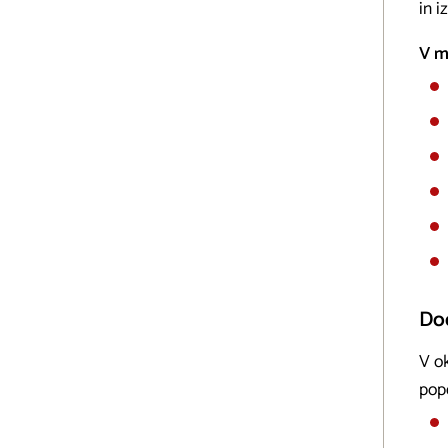
in i
V m
Do
V ok
pop