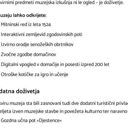
zvirnimi predmeti muzejska izkušnja ni le ogled – je doživetje.
uzeju lahko odkrijete:
Mitninski red iz leta 1524
Interaktivni zemljevid zgodovinskih poti
Izvirno orodje senožeških obrtnikov
Zvočne zgodbe domačinov
Digitalni vpogled v domačije in posesti izpred 200 let
Otroške kotičke za igro in učenje
datna doživetja
viru muzeja sta bili zasnovani tudi dve dodatni turistični privla
eljeta izven muzejske stavbe in povežeta kulturno ter naravno 
Gozdna učna pot »Djestence«