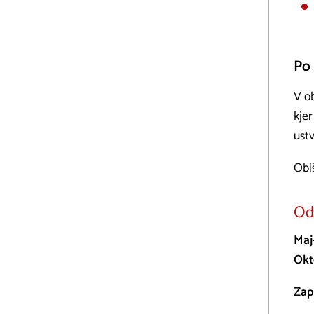
Po 
V o
kjer
ust
Obi
Odp
Maj
Okt
Zap