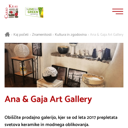
Na
Navigacija
vsebino
Kaj početi
Znamenitosti
Kultura in zgodovina
Ana & Gaja Art Gallery
>
>
>
>
Ana & Gaja Art Gallery
Obiščite prodajno galerijo, kjer se od leta 2017 prepletata
svetova keramike in modnega oblikovanja.