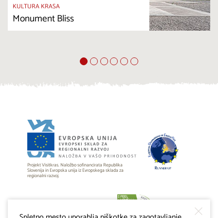
KULTURA KRASA
Monument Bliss
Projekt Visitkras. Naložbo sofinancirata Republika
Slovenija in Evropska unija iz Evropskega sklada za
regionalni razvoj.
Spletno mesto uporablja piškotke za zagotavljanje