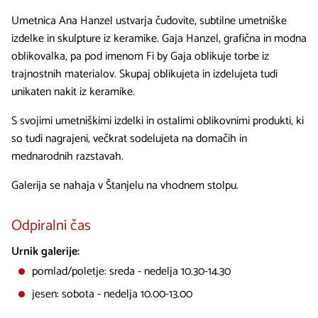
Umetnica Ana Hanzel ustvarja čudovite, subtilne umetniške
izdelke in skulpture iz keramike. Gaja Hanzel, grafična in modna
oblikovalka, pa pod imenom Fi by Gaja oblikuje torbe iz
trajnostnih materialov. Skupaj oblikujeta in izdelujeta tudi
unikaten nakit iz keramike.
S svojimi umetniškimi izdelki in ostalimi oblikovnimi produkti, ki
so tudi nagrajeni, večkrat sodelujeta na domačih in
mednarodnih razstavah.
Galerija se nahaja v Štanjelu na vhodnem stolpu.
Odpiralni čas
Urnik galerije:
pomlad/poletje: sreda - nedelja 10.30-14.30
jesen: sobota - nedelja 10.00-13.00