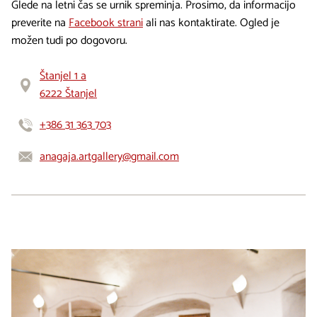
Glede na letni čas se urnik spreminja. Prosimo, da informacijo
preverite na
Facebook strani
ali nas kontaktirate. Ogled je
možen tudi po dogovoru.
Štanjel 1 a
6222 Štanjel
+386 31 363 703
anagaja.artgallery@gmail.com