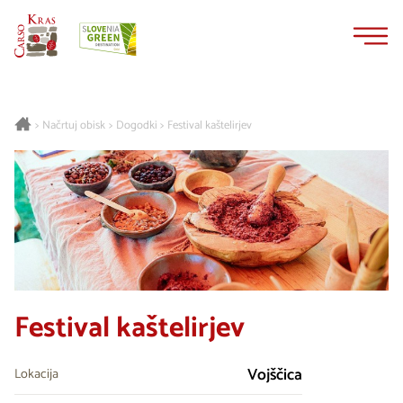
Na
Navigacija
vsebino
Načrtuj obisk
Dogodki
Festival kaštelirjev
>
>
>
Festival kaštelirjev
Vojščica
Lokacija