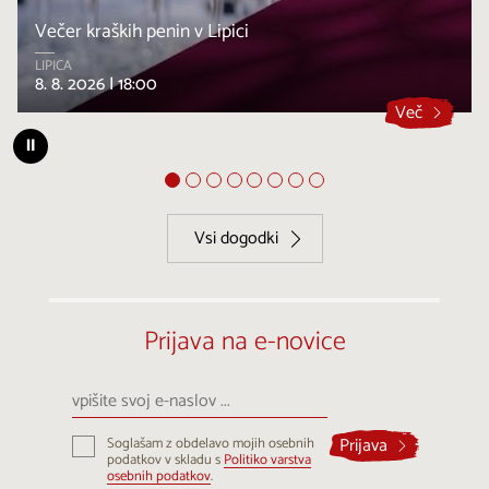
Večer kraških penin v Lipici
LIPICA
8. 8. 2026 |
18:00
Več
⏸
Vsi dogodki
Prijava na e-novice
vpišite
svoj
e-
Prijava
Soglašam z obdelavo mojih osebnih
naslov
podatkov v skladu s
Politiko varstva
...
osebnih podatkov
.