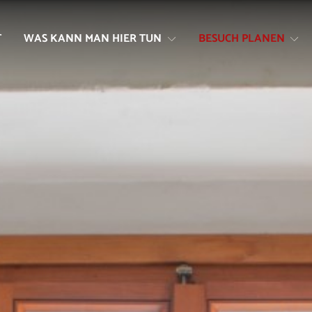
Zum
Zur
Inhalt
Navigation
T
WAS KANN MAN HIER TUN
BESUCH PLANEN
springen
springen