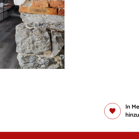
In M
hinz