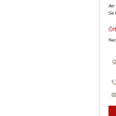
der
Sie
Öf
Nac