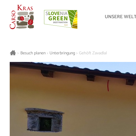
UNSERE WEL
>
Besuch planen
>
Unterbringung
>
Gehöft Zavadlal